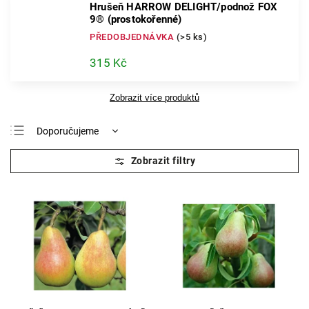
Hrušeň HARROW DELIGHT/podnož FOX
9® (prostokořenné)
PŘEDOBJEDNÁVKA
(>5 ks)
315 Kč
Zobrazit více produktů
Doporučujeme
Nejlevnější
Nejdražší
Nejprodávanější
Abecedně