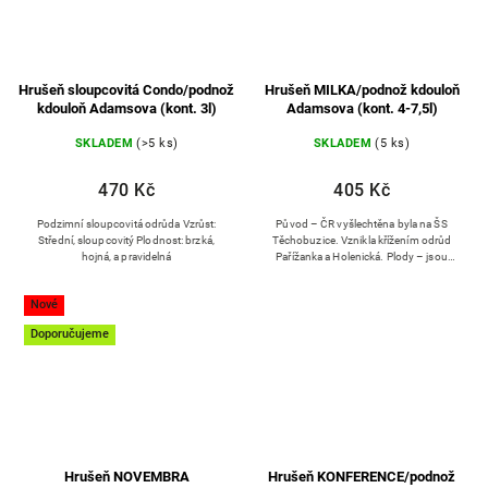
Hrušeň sloupcovitá Condo/podnož
Hrušeň MILKA/podnož kdouloň
kdouloň Adamsova (kont. 3l)
Adamsova (kont. 4-7,5l)
SKLADEM
(>5 ks)
SKLADEM
(5 ks)
470 Kč
405 Kč
Podzimní sloupcovitá odrůda Vzrůst:
Původ – ČR vyšlechtěna byla na ŠS
Střední, sloupcovitý Plodnost: brzká,
Těchobuzice. Vznikla křížením odrůd
hojná, a pravidelná
Pařížanka a Holenická. Plody – jsou
středně velké až větší, mají široce tupě
kuželovitý tvar. Slupka je...
Nové
Doporučujeme
Hrušeň NOVEMBRA
Hrušeň KONFERENCE/podnož