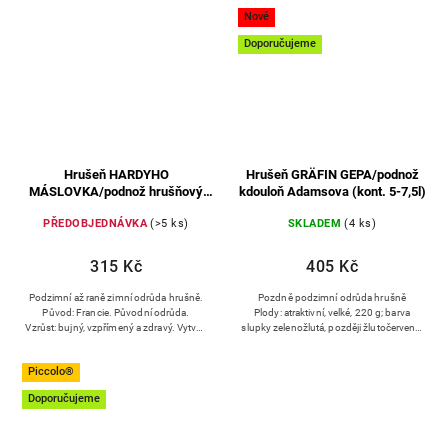
3-4 týdny po odrůdě...
rozplývající se, lahodná...
Nové
Doporučujeme
Hrušeň HARDYHO
Hrušeň GRÄFIN GEPA/podnož
MÁSLOVKA/podnož hrušňový
kdouloň Adamsova (kont. 5-7,5l)
semenáč (prostokořenné)
PŘEDOBJEDNÁVKA
(>5 ks)
SKLADEM
(4 ks)
315 Kč
405 Kč
Podzimní až raně zimní odrůda hrušně.
Pozdně podzimní odrůda hrušně
Původ: Francie. Původní odrůda.
Plody: atraktivní, velké, 220 g; barva
Vzrůst: bujný, vzpřímený a zdravý. Vytváří
slupky zelenožlutá, později žlutočervená;
vysokou úzce jehlancovitou korunu.
chuť sladká, dužnina šťavnatá,
rozplývající se, lahodná...
Piccolo®
Doporučujeme