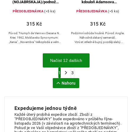
(NOJABRSKAJA)/podnož
kdouloň Adamsova
hrušňový semenáč
(prostokořenné)
PŘEDOBJEDNÁVKA
(>5 ks)
PŘEDOBJEDNÁVKA
(>5 ks)
(prostokořenné)
315 Kč
315 Kč
Původ: Triumph de Vienne x Decana N.
Podzimní odrůda hrušně. Původ: Anglie.
Krier, 1962, Moldavsko Synonymum:
Náhodně získaný semenáč.
„Xenia“, „Novembra“Velkoplodá a velmi
Vzrůst: středně bujný, později slabý.
plodná odrůda, sklízí se v polovině října,
Utváří široce jehlancovité koruny.
3-4 týdny po odrůdě...
Načíst 12 dalších
1
3
Nahoru
Expedujeme jednou týdně
Každé úterý probíhá expedice zboží. Zboží z
"PŘEDOBJEDNÁVKY" bude expedováno v průběhu října-
listopadu 2026 (v závislosti na agrotechnických termínech).
Pokud je ve Vaší objednávce zboží z "PŘEDOBJEDNÁVKY",