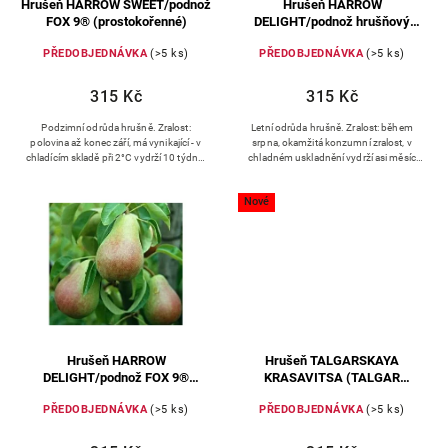
Hrušeň HARROW SWEET/podnož
Hrušeň HARROW
FOX 9® (prostokořenné)
DELIGHT/podnož hrušňový
semenáč (prostokořenné)
PŘEDOBJEDNÁVKA
(>5 ks)
PŘEDOBJEDNÁVKA
(>5 ks)
315 Kč
315 Kč
Podzimní odrůda hrušně. Zralost:
Letní odrůda hrušně. Zralost: během
polovina až konec září, má vynikající - v
srpna, okamžitá konzumní zralost, v
chladícím skladě při 2°C vydrží 10 týdnů,
chladném uskladnění vydrží asi měsíc
při 0,5°C až 4 měsíce. Kvalita
Kvalita plodů: středně velké, typicky
plodů: středně velké...
hruškovitý tvar,...
Nové
Hrušeň HARROW
Hrušeň TALGARSKAYA
DELIGHT/podnož FOX 9®
KRASAVITSA (TALGAR
(prostokořenné)
BEAUTY)/podnož FOX 9®
PŘEDOBJEDNÁVKA
(>5 ks)
PŘEDOBJEDNÁVKA
(>5 ks)
(prostokořenné)