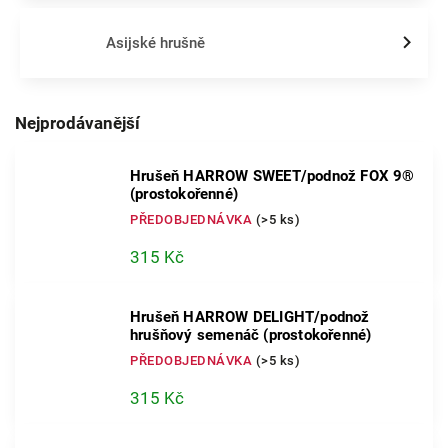
Asijské hrušně
Nejprodávanější
Hrušeň HARROW SWEET/podnož FOX 9®
(prostokořenné)
PŘEDOBJEDNÁVKA
(>5 ks)
315 Kč
Hrušeň HARROW DELIGHT/podnož
hrušňový semenáč (prostokořenné)
PŘEDOBJEDNÁVKA
(>5 ks)
315 Kč