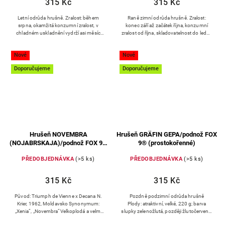
315 Kč
315 Kč
Letní odrůda hrušně. Zralost: během
Raně zimní odrůda hrušně. Zralost:
srpna, okamžitá konzumní zralost, v
konec září až začátek října, konzumní
chladném uskladnění vydrží asi měsíc
zralost od října, skladovatelnost do ledna
Kvalita plodů: středně velké, typicky
Kvalita plodů: velké, podlouhlý tvar,
hruškovitý tvar,...
základní barva plodů...
Nové
Nové
Doporučujeme
Doporučujeme
Hrušeň NOVEMBRA
Hrušeň GRÄFIN GEPA/podnož FOX
(NOJABRSKAJA)/podnož FOX 9®
9® (prostokořenné)
(prostokořenné)
PŘEDOBJEDNÁVKA
(>5 ks)
PŘEDOBJEDNÁVKA
(>5 ks)
315 Kč
315 Kč
Původ: Triumph de Vienne x Decana N.
Pozdně podzimní odrůda hrušně
Krier, 1962, Moldavsko Synonymum:
Plody: atraktivní, velké, 220 g; barva
„Xenia“, „Novembra“Velkoplodá a velmi
slupky zelenožlutá, později žlutočervená;
plodná odrůda, sklízí se v polovině října,
chuť sladká, dužnina šťavnatá,