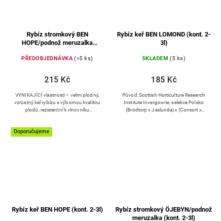
Rybíz stromkový BEN
Rybíz keř BEN LOMOND (kont. 2-
HOPE/podnož meruzalka
3l)
(prostokořenné)
PŘEDOBJEDNÁVKA
(>5 ks)
SKLADEM
(5 ks)
215 Kč
185 Kč
VYNIKAJÍCÍ vlastnosti – velmi plodný,
Původ: Scottish Horticulture Research
vzrůstný keř rybízu s výbornou kvalitou
Institute Invergowrie, selekce Polsko
plodů, rezistentní k vlnovníku
(Brödtorp x Jaslunda) x (Consort x
rybízovému Původ: Scottish Crop
Magnus) Keř: středně vysoký, střední
Research Institute,...
hustý s delšími vzpřímeně...
Doporučujeme
Rybíz keř BEN HOPE (kont. 2-3l)
Rybíz stromkový ÖJEBYN/podnož
meruzalka (kont. 2-3l)