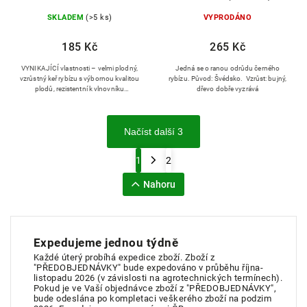
SKLADEM
(>5 ks)
VYPRODÁNO
185 Kč
265 Kč
VYNIKAJÍCÍ vlastnosti – velmi plodný,
Jedná se o ranou odrůdu černého
vzrůstný keř rybízu s výbornou kvalitou
rybízu. Původ: Švédsko. Vzrůst: bujný,
plodů, rezistentní k vlnovníku
dřevo dobře vyzrává
rybízovému Původ: Scottish Crop
Research Institute, SCRI 243/7 x...
Načíst další 3
1
2
Nahoru
Expedujeme jednou týdně
Každé úterý probíhá expedice zboží. Zboží z
"PŘEDOBJEDNÁVKY" bude expedováno v průběhu října-
listopadu 2026 (v závislosti na agrotechnických termínech).
Pokud je ve Vaší objednávce zboží z "PŘEDOBJEDNÁVKY",
bude odeslána po kompletaci veškerého zboží na podzim