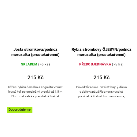
Josta stromková/podnož
Rybíz stromkový ÖJEBYN/podnož
meruzalka (prostokořenné)
meruzalka (prostokořenné)
SKLADEM
(>5 ks)
PŘEDOBJEDNÁVKA
(>5 ks)
215 Kč
215 Kč
Křížení rybízu černého a angreštu Vzrůst:
Původ: Švédsko. Vzrůst: bujný, dřevo
hustý keř, polorozložitý, vysoký až 1,5 m
dobře vyzrává Plodnost: vysoká,
Plodnost: velká a pravidelná Zralost:
pravidelná Zralost: koncem června,
druhá polovina července
začátkem července
Doporučujeme