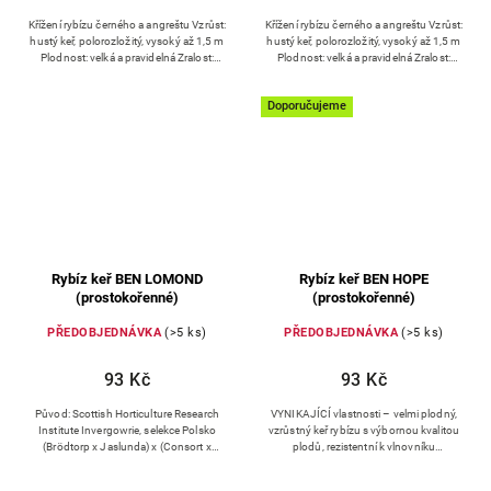
Křížení rybízu černého a angreštu Vzrůst:
Křížení rybízu černého a angreštu Vzrůst:
hustý keř, polorozložitý, vysoký až 1,5 m
hustý keř, polorozložitý, vysoký až 1,5 m
Plodnost: velká a pravidelná Zralost:
Plodnost: velká a pravidelná Zralost:
druhá polovina července
druhá polovina července
Doporučujeme
Rybíz keř BEN LOMOND
Rybíz keř BEN HOPE
(prostokořenné)
(prostokořenné)
PŘEDOBJEDNÁVKA
(>5 ks)
PŘEDOBJEDNÁVKA
(>5 ks)
93 Kč
93 Kč
Původ: Scottish Horticulture Research
VYNIKAJÍCÍ vlastnosti – velmi plodný,
Institute Invergowrie, selekce Polsko
vzrůstný keř rybízu s výbornou kvalitou
(Brödtorp x Jaslunda) x (Consort x
plodů, rezistentní k vlnovníku
Magnus) Keř: středně vysoký, střední
rybízovému Původ: Scottish Crop
hustý s delšími vzpřímeně...
Research Institute,...