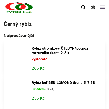
Černý rybíz
Nejprodávanější
Rybíz stromkový ÖJEBYN/podnož
meruzalka (kont. 2-3l)
Vyprodáno
265 Kč
Rybíz keř BEN LOMOND (kont. 5-7,5l)
Skladem
(3 ks)
255 Kč