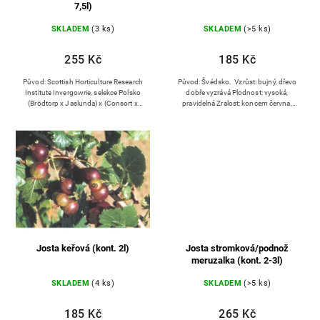
7,5l)
SKLADEM
(3 ks)
SKLADEM
(>5 ks)
255 Kč
185 Kč
Původ: Scottish Horticulture Research
Původ: Švédsko. Vzrůst: bujný, dřevo
Institute Invergowrie, selekce Polsko
dobře vyzrává Plodnost: vysoká,
(Brödtorp x Jaslunda) x (Consort x
pravidelná Zralost: koncem června,
Magnus) Keř: středně vysoký, střední
začátkem července
hustý s delšími vzpřímeně...
Josta keřová (kont. 2l)
Josta stromková/podnož
meruzalka (kont. 2-3l)
SKLADEM
(4 ks)
SKLADEM
(>5 ks)
185 Kč
265 Kč