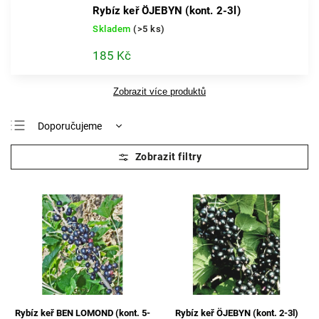
Rybíz keř ÖJEBYN (kont. 2-3l)
Skladem
(>5 ks)
185 Kč
Zobrazit více produktů
Doporučujeme
Nejlevnější
Nejdražší
Nejprodávanější
Abecedně
Rybíz keř BEN LOMOND (kont. 5-
Rybíz keř ÖJEBYN (kont. 2-3l)