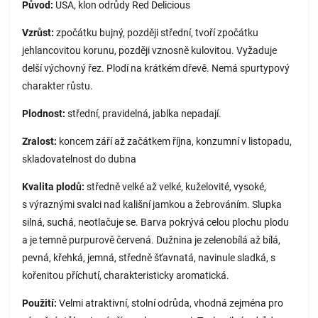
Původ:
USA, klon odrůdy Red Delicious
Vzrůst:
zpočátku bujný, později střední, tvoří zpočátku
jehlancovitou korunu, později vznosně kulovitou. Vyžaduje
delší výchovný řez. Plodí na krátkém dřevě. Nemá spurtypový
charakter růstu.
Plodnost:
střední, pravidelná, jablka nepadají.
Zralost:
koncem září až začátkem října, konzumní v listopadu,
skladovatelnost do dubna
Kvalita plodů:
středně velké až velké, kuželovité, vysoké,
s výraznými svalci nad kališní jamkou a žebrováním. Slupka
silná, suchá, neotlačuje se. Barva pokrývá celou plochu plodu
a je temně purpurově červená. Dužnina je zelenobílá až bílá,
pevná, křehká, jemná, středně šťavnatá, navinule sladká, s
kořenitou příchutí, charakteristicky aromatická.
Použití:
Velmi atraktivní, stolní odrůda, vhodná zejména pro