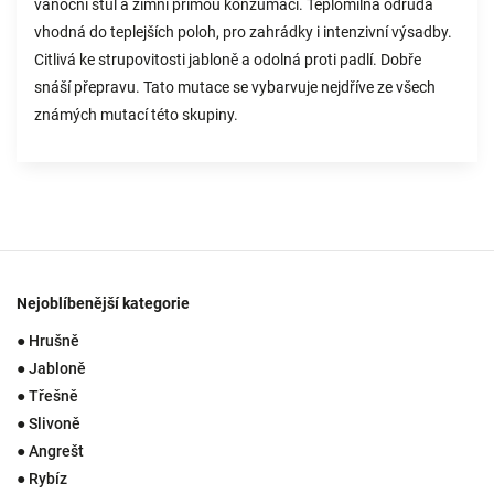
vánoční stůl a zimní přímou konzumaci. Teplomilná odrůda
vhodná do teplejších poloh, pro zahrádky i intenzivní výsadby.
Citlivá ke strupovitosti jabloně a odolná proti padlí. Dobře
snáší přepravu. Tato mutace se vybarvuje nejdříve ze všech
známých mutací této skupiny.
Nejoblíbenější kategorie
● Hrušně
● Jabloně
● Třešně
● Slivoně
● Angrešt
● Rybíz