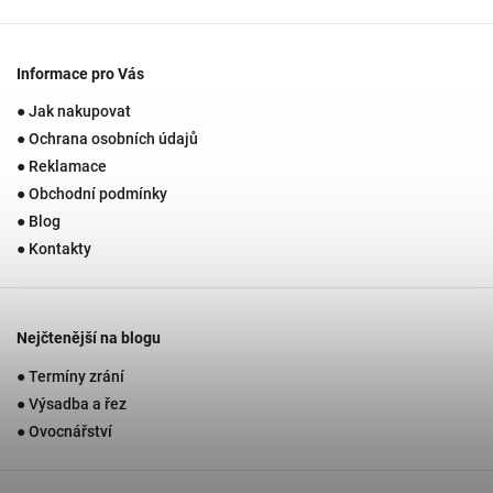
Informace pro Vás
● Jak nakupovat
● Ochrana osobních údajů
● Reklamace
● Obchodní podmínky
● Blog
● Kontakty
Nejčtenější na blogu
● Termíny zrání
● Výsadba a řez
● Ovocnářství