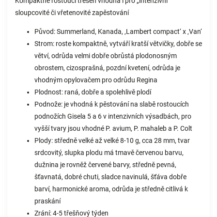
Kompaktně rostoucí třešeň vhodná i pro „intenzivní“
sloupcovité či vřetenovité zapěstování
Původ: Summerland, Kanada, ‚Lambert compact‘ x ‚Van‘
Strom: roste kompaktně, vytváří kratší větvičky, dobře se
větví, odrůda velmi dobře obrůstá plodonosným
obrostem, cizosprašná, pozdní kvetení, odrůda je
vhodným opylovačem pro odrůdu Regina
Plodnost: raná, dobře a spolehlivě plodí
Podnože: je vhodná k pěstování na slabě rostoucích
podnožích Gisela 5 a 6 v intenzivních výsadbách, pro
vyšší tvary jsou vhodné P. avium, P. mahaleb a P. Colt
Plody: středně velké až velké 8-10 g, cca 28 mm, tvar
srdcovitý, slupka plodu má tmavě červenou barvu,
dužnina je rovněž červené barvy, středně pevná,
šťavnatá, dobré chuti, sladce navinulá, šťáva dobře
barví, harmonické aroma, odrůda je středně citlivá k
praskání
Zrání: 4-5 třešňový týden