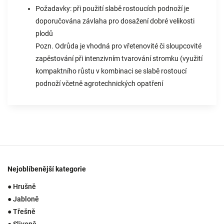
Požadavky: při použití slabě rostoucích podnoží je
doporučována závlaha pro dosažení dobré velikosti
plodů
Pozn. Odrůda je vhodná pro vřetenovité či sloupcovité
zapěstování při intenzivním tvarování stromku (využití
kompaktního růstu v kombinaci se slabě rostoucí
podnoží včetně agrotechnických opatření
Nejoblíbenější kategorie
● Hrušně
● Jabloně
● Třešně
● Slivoně