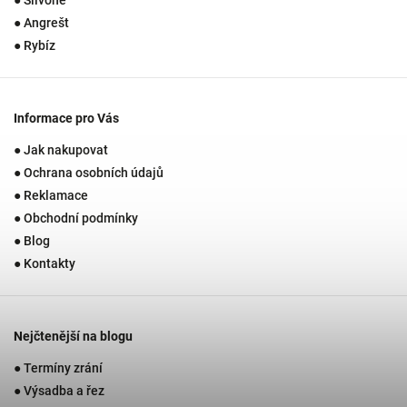
● Angrešt
● Rybíz
Informace pro Vás
● Jak nakupovat
● Ochrana osobních údajů
● Reklamace
● Obchodní podmínky
● Blog
● Kontakty
Nejčtenější na blogu
● Termíny zrání
● Výsadba a řez