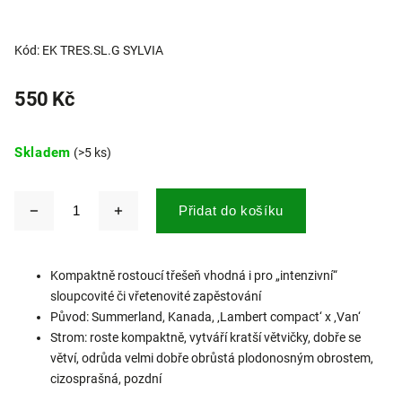
Kód:
EK TRES.SL.G SYLVIA
550 Kč
Skladem
(>5 ks)
Přidat do košíku
Kompaktně rostoucí třešeň vhodná i pro „intenzivní“
sloupcovité či vřetenovité zapěstování
Původ: Summerland, Kanada, ‚Lambert compact‘ x ‚Van‘
Strom: roste kompaktně, vytváří kratší větvičky, dobře se
větví, odrůda velmi dobře obrůstá plodonosným obrostem,
cizosprašná, pozdní