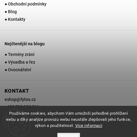
● Obchodní podmínky
● Blog
● Kontakty
Nejčtenější na blogu
● Termíny zrání
● Výsadba a řez
● Ovocnářství
KONTAKT
eshop
@
fytos.cz
+420 733 133 366
Používáme cookies, abychom Vám umožnili pohodlné prohlížení
webu a díky analýze provozu webu neustále zlepšovali jeho funkce,
výkon a použitelnost.
Více informací
Copyright 2026
Zahradnictví Fytos
. Všechna práva vyhrazena.
Nastavení