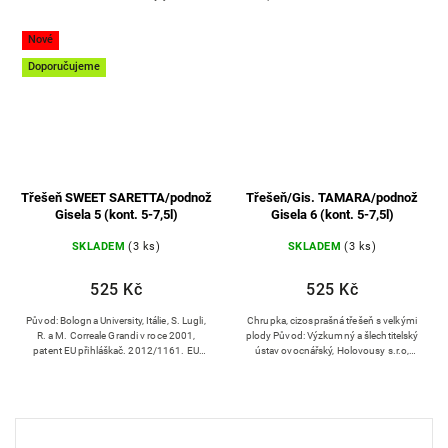
je kulovitá, je cizosprašná, opylovači jsou
Kanada, ‚Lambert compact‘ x ‚Van‘
‘Hedelfingenská‘,‘Sam‘,...
Strom: roste kompaktně, vytváří...
Nové
Doporučujeme
Třešeň SWEET SARETTA/podnož
Třešeň/Gis. TAMARA/podnož
Gisela 5 (kont. 5-7,5l)
Gisela 6 (kont. 5-7,5l)
SKLADEM
(3 ks)
SKLADEM
(3 ks)
525 Kč
525 Kč
Původ: Bologna University, Itálie, S. Lugli,
Chrupka, cizosprašná třešeň s velkými
R. a M. Correale Grandi v roce 2001,
plody Původ: Výzkumný a šlechtitelský
patent EU přihláškač. 2012/1161. EU
ústav ovocnářský, Holovousy s.r.o,
ochranné známky č. 11058691/2012
křížení ‘Kruplodnaja‘ x ‘Van‘ Strom: roste
Vzrůst: Strom...
středně silně, koruna...