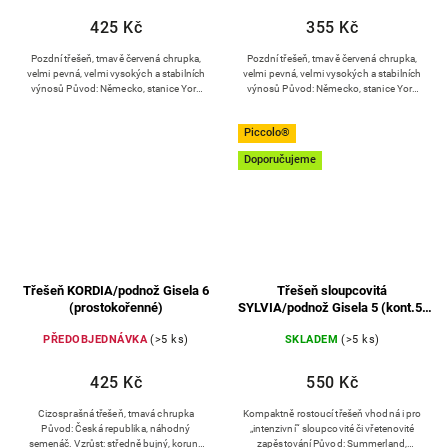
425 Kč
355 Kč
Pozdní třešeň, tmavě červená chrupka,
Pozdní třešeň, tmavě červená chrupka,
velmi pevná, velmi vysokých a stabilních
velmi pevná, velmi vysokých a stabilních
výnosů Původ: Německo, stanice York
výnosů Původ: Německo, stanice York
Schneiderova x Rube Strom: středně silný
Schneiderova x Rube Strom: středně silný
vzrůst, v plodnosti...
vzrůst, v plodnosti...
Piccolo®
Doporučujeme
Třešeň KORDIA/podnož Gisela 6
Třešeň sloupcovitá
(prostokořenné)
SYLVIA/podnož Gisela 5 (kont.5-
7,5l)
PŘEDOBJEDNÁVKA
(>5 ks)
SKLADEM
(>5 ks)
425 Kč
550 Kč
Cizosprašná třešeň, tmavá chrupka
Kompaktně rostoucí třešeň vhodná i pro
Původ: Česká republika, náhodný
„intenzivní“ sloupcovité či vřetenovité
semenáč. Vzrůst: středně bujný, koruna
zapěstování Původ: Summerland,