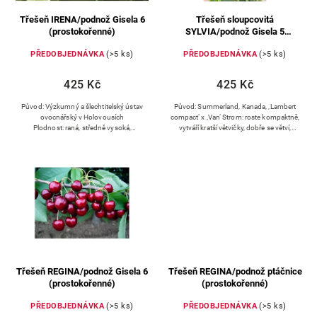
Třešeň IRENA/podnož Gisela 6
Třešeň sloupcovitá
(prostokořenné)
SYLVIA/podnož Gisela 5
(prostokořenné)
PŘEDOBJEDNÁVKA
(>5 ks)
PŘEDOBJEDNÁVKA
(>5 ks)
425 Kč
425 Kč
Původ: Výzkumný a šlechtitelský ústav
Původ: Summerland, Kanada, ‚Lambert
ovocnářský v Holovousích
compact‘ x ‚Van‘ Strom: roste kompaktně,
Plodnost: raná, středně vysoká,
vytváří kratší větvičky, dobře se větví,
pravidelná Zralost: 6.-7. třešňový týden
odrůda velmi dobře obrůstá
(po odrůdě Regina)
plodonosným obrostem,...
Třešeň REGINA/podnož Gisela 6
Třešeň REGINA/podnož ptáčnice
(prostokořenné)
(prostokořenné)
PŘEDOBJEDNÁVKA
(>5 ks)
PŘEDOBJEDNÁVKA
(>5 ks)