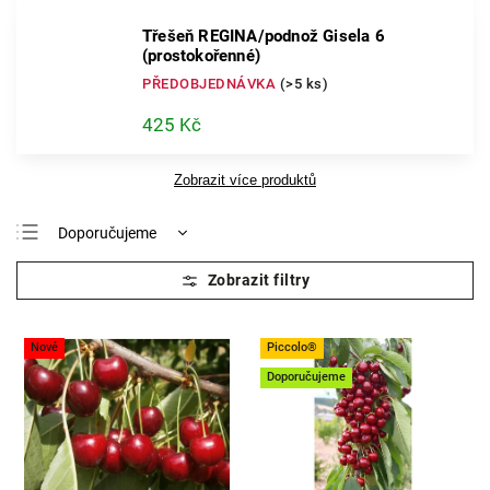
Třešeň REGINA/podnož Gisela 6
(prostokořenné)
PŘEDOBJEDNÁVKA
(>5 ks)
425 Kč
Zobrazit více produktů
Doporučujeme
Nejlevnější
Nejdražší
Nejprodávanější
Nové
Piccolo®
Abecedně
Doporučujeme