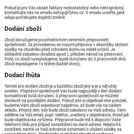
Pokud je pro Vás obsah faktury nedostatečný nebo není správný,
kontaktujte nás na emailu
eshop@fytos.cz. V emailu uveďte, jaké
údaje potřebujete doplnit/změnit.
Dodání zboží
Zboží doručujeme prostřednictvím externích přepravních
společností. Za provedenou se rozumí přeprava v okamžiku složení
zásilky na chodníku před vchodem domu na místě určení. Je
důkladně zabaleno (krabice apod.), přiložen návod na pěstování.
Poté, co zboží vyexpedujeme, bude doručeno do 3 pracovních dnů.
Zboží expedujeme 1x týdně (každé úterý).
Dodací lhůta
Termín pro dodání zboží je u každého zboží jiný a je u něj vždy
uveden. Přepravní společnost Vás bude nejpozději v den dodání
kontaktovat kvůli doručení. S přepravní společností se můžete
domluvit na pozdějším dodání. Pokud jste si objednali více položek,
budeme Vám zboží expedovat najednou, až bude vše na našem
skladu. Přesný den, kdy bude zboží odesláno na Vaši adresu, Vám
sdělíme na Váš email, popř. telefon, uvedený v objednávce, ihned jak
bude objednávka vyřízena. Přepravce bude mít k dispozici Vaše
telefonní číslo pro případ nezastižení na dané adrese. Nejste-li k
zastižení, nechá ve Vaší schránce oznámení o uložení zásilky na
regionálním depu. Telefonicky si můžete objednat opětovné