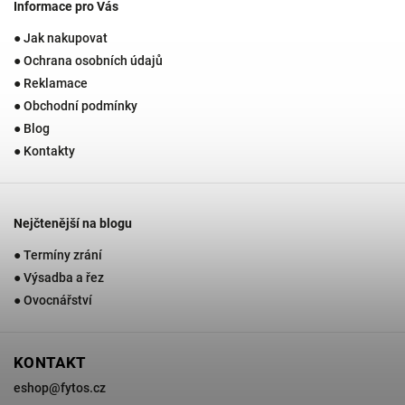
Informace pro Vás
● Jak nakupovat
● Ochrana osobních údajů
● Reklamace
● Obchodní podmínky
● Blog
● Kontakty
Nejčtenější na blogu
● Termíny zrání
● Výsadba a řez
● Ovocnářství
KONTAKT
eshop
@
fytos.cz