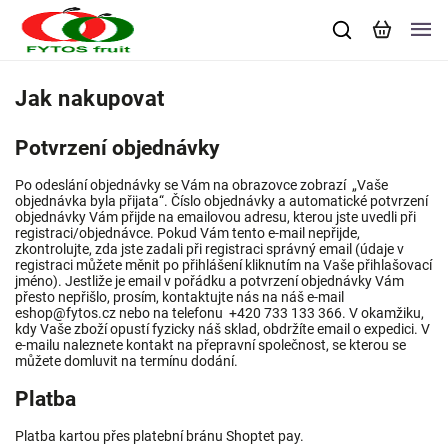
Jak nakupovat
Potvrzení objednávky
Po odeslání objednávky se Vám na obrazovce zobrazí „Vaše
objednávka byla přijata“. Číslo objednávky a automatické potvrzení
objednávky Vám přijde na emailovou adresu, kterou jste uvedli při
registraci/objednávce. Pokud Vám tento e-mail nepřijde,
zkontrolujte, zda jste zadali při registraci správný email (údaje v
registraci můžete měnit po přihlášení kliknutím na Vaše přihlašovací
jméno). Jestliže je email v pořádku a potvrzení objednávky Vám
přesto nepřišlo, prosím, kontaktujte nás na náš e-mail
eshop@fytos.cz nebo na telefonu +420 733 133 366. V okamžiku,
kdy Vaše zboží opustí fyzicky náš sklad, obdržíte email o expedici. V
e-mailu naleznete kontakt na přepravní společnost, se kterou se
můžete domluvit na termínu dodání.
Platba
Platba kartou přes platební bránu Shoptet pay.