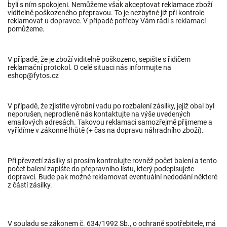
byli s ním spokojeni. Nemůžeme však akceptovat reklamace zboží
viditelně poškozeného přepravou. To je nezbytné již při kontrole
reklamovat u dopravce. V případě potřeby Vám rádi s reklamací
pomůžeme.
V případě, že je zboží viditelně poškozeno, sepište s řidičem
reklamační protokol. O celé situaci nás informujte na
eshop@fytos.cz
V případě, že zjistíte výrobní vadu po rozbalení zásilky, jejíž obal byl
neporušen, neprodleně nás kontaktujte na výše uvedených
emailových adresách. Takovou reklamaci samozřejmě přijmeme a
vyřídíme v zákonné lhůtě (+ čas na dopravu náhradního zboží).
Při převzetí zásilky si prosím kontrolujte rovněž počet balení a tento
počet balení zapište do přepravního listu, který podepisujete
dopravci. Bude pak možné reklamovat eventuální nedodání některé
z částí zásilky.
V souladu se zákonem č. 634/1992 Sb., o ochraně spotřebitele, má