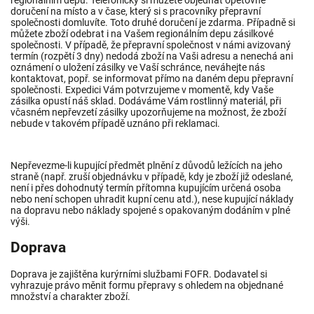
doručení na místo a v čase, který si s pracovníky přepravní
společnosti domluvíte. Toto druhé doručení je zdarma. Případně si
můžete zboží odebrat i na Vašem regionálním depu zásilkové
společnosti. V případě, že přepravní společnost v námi avizovaný
termín (rozpětí 3 dny) nedodá zboží na Vaši adresu a nenechá ani
oznámení o uložení zásilky ve Vaší schránce, neváhejte nás
kontaktovat, popř. se informovat přímo na daném depu přepravní
společnosti. Expedici Vám potvrzujeme v momentě, kdy Vaše
zásilka opustí náš sklad. Dodáváme Vám rostlinný materiál, při
včasném nepřevzetí zásilky upozorňujeme na možnost, že zboží
nebude v takovém případě uznáno při reklamaci.
Nepřevezme-li kupující předmět plnění z důvodů ležících na jeho
straně (např. zruší objednávku v případě, kdy je zboží již odeslané,
není i přes dohodnutý termín přítomna kupujícím určená osoba
nebo není schopen uhradit kupní cenu atd.), nese kupující náklady
na dopravu nebo náklady spojené s opakovaným dodáním v plné
výši.
Doprava
Doprava je zajištěna kurýrními službami FOFR. Dodavatel si
vyhrazuje právo měnit formu přepravy s ohledem na objednané
množství a charakter zboží.