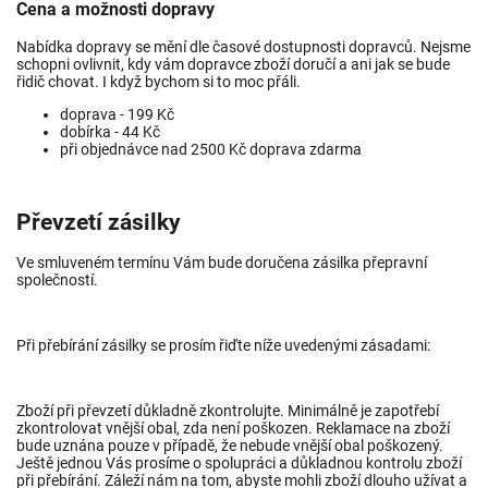
Cena a možnosti dopravy
Nabídka dopravy se mění dle časové dostupnosti dopravců. Nejsme
schopni ovlivnit, kdy vám dopravce zboží doručí a ani jak se bude
řidič chovat. I když bychom si to moc přáli.
doprava - 199 Kč
dobírka - 44 Kč
při objednávce nad 2500 Kč doprava zdarma
Převzetí zásilky
Ve smluveném termínu Vám bude doručena zásilka přepravní
společností.
Při přebírání zásilky se prosím řiďte níže uvedenými zásadami:
Zboží při převzetí důkladně zkontrolujte. Minimálně je zapotřebí
zkontrolovat vnější obal, zda není poškozen. Reklamace na zboží
bude uznána pouze v případě, že nebude vnější obal poškozený.
Ještě jednou Vás prosíme o spolupráci a důkladnou kontrolu zboží
při přebírání. Záleží nám na tom, abyste mohli zboží dlouho užívat a