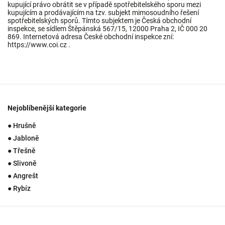
kupující právo obrátit se v případě spotřebitelského sporu mezi
kupujícím a prodávajícím na tzv. subjekt mimosoudního řešení
spotřebitelských sporů. Tímto subjektem je Česká obchodní
inspekce, se sídlem Štěpánská 567/15, 12000 Praha 2, IČ 000 20
869. Internetová adresa České obchodní inspekce zní:
https://www.coi.cz .
Nejoblíbenější kategorie
● Hrušně
● Jabloně
● Třešně
● Slivoně
● Angrešt
● Rybíz