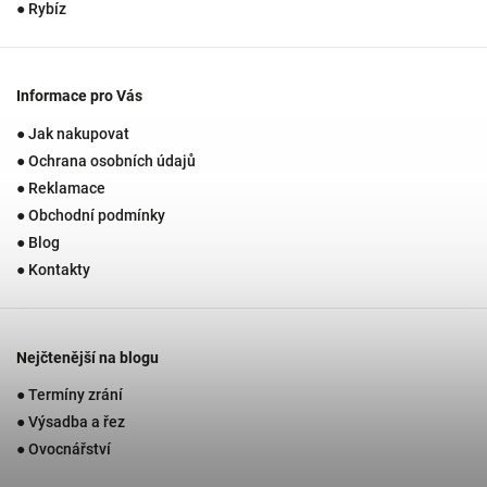
● Rybíz
Informace pro Vás
● Jak nakupovat
● Ochrana osobních údajů
● Reklamace
● Obchodní podmínky
● Blog
● Kontakty
Nejčtenější na blogu
● Termíny zrání
● Výsadba a řez
● Ovocnářství