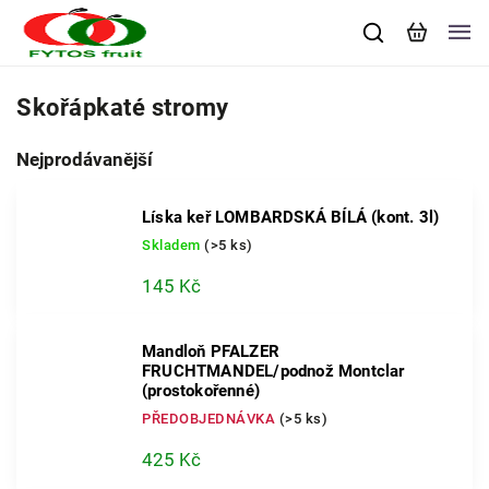
Skořápkaté stromy
Nejprodávanější
Líska keř LOMBARDSKÁ BÍLÁ (kont. 3l)
Skladem
(>5 ks)
145 Kč
Mandloň PFALZER
FRUCHTMANDEL/podnož Montclar
(prostokořenné)
PŘEDOBJEDNÁVKA
(>5 ks)
425 Kč