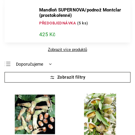
Mandloň SUPERNOVA/podnož Montclar
(prostokořenné)
PŘEDOBJEDNÁVKA
(5 ks)
425 Kč
Zobrazit více produktů
Doporučujeme
Nejlevnější
Nejdražší
Nejprodávanější
Abecedně