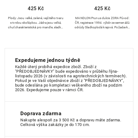
425 Kč
425 Kč
Plody: Jsou velké, zelené, vejčitého tvaru
MANDLON Prunus dulcis ZORA Původ:
s tvrdou skořápkou. Jádra jsou velká,
ČR, registrace 1994. výběr ze semenáčů
chuť charakteristická pro mandle, sladká,
odrůdy Sladkoplodá krajová. Požadavky:
velmi dobrá. Plodnost: pravidelnou a
teplé, otevřené polohy, půdy propustné,
vysokou...
dobře zásobené živinami...
Expedujeme jednou týdně
Každé úterý probíhá expedice zboží. Zboží z
"PŘEDOBJEDNÁVKY" bude expedováno v průběhu října-
listopadu 2026 (v závislosti na agrotechnických termínech).
Pokud je ve Vaší objednávce zboží z "PŘEDOBJEDNÁVKY",
bude odeslána po kompletaci veškerého zboží na podzim
2026. Expedujeme pouze v rámci ČR.
Doprava zdarma
Nakupte alespoň za 3 500 Kč a dopravu máte zdarma.
Celková výška zakázky je do 170 cm.