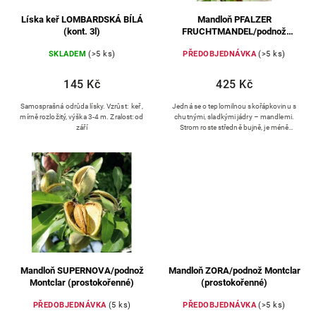
Líska keř LOMBARDSKÁ BÍLÁ
Mandloň PFALZER
(kont. 3l)
FRUCHTMANDEL/podnož
Montclar (prostokořenné)
SKLADEM
(>5 ks)
PŘEDOBJEDNÁVKA
(>5 ks)
145 Kč
425 Kč
Samosprašná odrůda lísky. Vzrůst: keř ,
Jedná se o teplomilnou skořápkovinu s
mírně rozložitý, výška 3-4 m. Zralost: od
chutnými, sladkými jádry – mandlemi.
září
Strom roste středně bujně, je méně
náročný na půdní podmínky než
broskvoň. Snese obsah vápníku v půdě.
Mandloň SUPERNOVA/podnož
Mandloň ZORA/podnož Montclar
Montclar (prostokořenné)
(prostokořenné)
PŘEDOBJEDNÁVKA
(5 ks)
PŘEDOBJEDNÁVKA
(>5 ks)