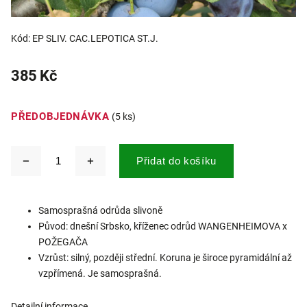
Kód:
EP SLIV. CAC.LEPOTICA ST.J.
385 Kč
PŘEDOBJEDNÁVKA
(5 ks)
Přidat do košíku
Samosprašná odrůda slivoně
Původ: dnešní Srbsko, kříženec odrůd WANGENHEIMOVA x
POŽEGAČA
Vzrůst: silný, později střední. Koruna je široce pyramidální až
vzpřímená. Je samosprašná.
Detailní informace