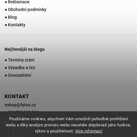
● Reklamace
● Obchodní podmínky
● Blog
● Kontakty
Nejčtenější na blogu
● Termíny zrání
● Výsadba a řez
● Ovocnářství
KONTAKT
eshop
@
fytos.cz
+420 733 133 366
Používáme cookies, abychom Vám umožnili pohodlné prohlížení
webu a díky analýze provozu webu neustále zlepšovali jeho funkce,
výkon a použitelnost.
Více informací