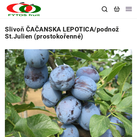
Slivoň ČAČANSKA LEPOTICA/podnož
St.Julien (prostokořenné)