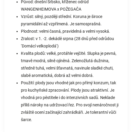
Původ: dnešní Srbsko, kříženec odrůd
WANGENHEIMOVA x POŽEGAČA
Vzrůst: silný, později střední. Koruna je široce
pyramidální až vzpřímená. Je samosprašná.
Plodnost: velmi časná, pravidelná a velmi vysoká.
Zralost: v 1. -2. dekádě srpna (28 dnů před odrůdou
‘Domácí velkoplodá‘)
Kvalita plodů: velké, protáhle vejčité. Slupka je pevná,
tmavě modrá, silně ojíněná. Zelenožlutá dužnina,
středně tuhá, velmi šťavnatá, navinule sladké chuti,
slabě aromatická, dobrá až velmi dobrá.
Použití: plody jsou vhodné jak pro přímý konzum, tak
pro kuchyňské zpracování. Plody jsou atraktivní. Je
vhodná pro pěstitele i do intenzivních sadů. Neklade
příliš nároky na udržovací řez. Pro svojí nenáročnost ji
zvláště ocení začínající zahrádkáři. Je tolerantní vůči
šarce.