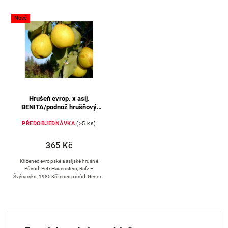
Nejprodávanější
Nové
Abecedně
Hrušeň evrop. x asij.
BENITA/podnož hrušňový
semenáč (prostokořenné)
PŘEDOBJEDNÁVKA
(>5 ks)
365 Kč
Kříženec evropské a asijské hrušně
Původ: Petr Hauenstein, Rafz –
Švýcarsko, 1985Kříženec odrůd: General
Leclerc x Hosui Plodnost: je raná a
vyrovnaná, při bohaté...