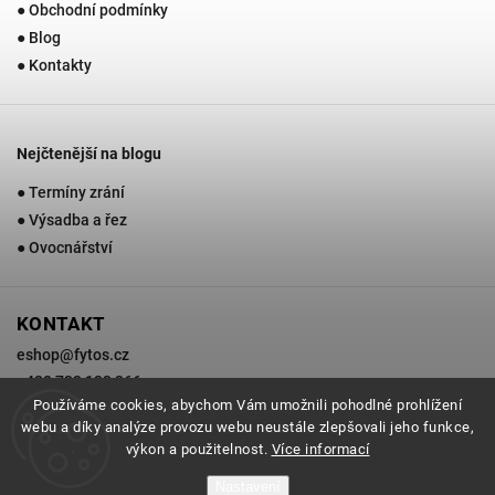
● Obchodní podmínky
● Blog
● Kontakty
Nejčtenější na blogu
● Termíny zrání
● Výsadba a řez
● Ovocnářství
KONTAKT
eshop
@
fytos.cz
+420 733 133 366
Používáme cookies, abychom Vám umožnili pohodlné prohlížení
webu a díky analýze provozu webu neustále zlepšovali jeho funkce,
výkon a použitelnost.
Více informací
Copyright 2026
Zahradnictví Fytos
. Všechna práva vyhrazena.
Nastavení