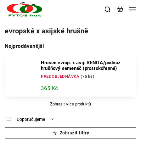
evropské x asijské hrušně
Nejprodávanější
Hrušeň evrop. x asij. BENITA/podnož
hrušňový semenáč (prostokořenné)
PŘEDOBJEDNÁVKA
(>5 ks)
365 Kč
Zobrazit více produktů
Doporučujeme
Nejlevnější
Nejdražší