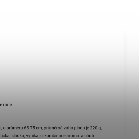
te raně
ostí, o průměru 65-75 cm, průměrná váha plodu je 220 g,
tická, sladká, vynikajicí kombinace aroma a chuti