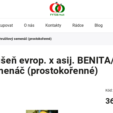
kupovat
O nás
Kontakty
Rádce
Blog
 hrušňový semenáč (prostokořenné)
šeň evrop. x asij. BENIT
enáč (prostokořenné)
Kód:
3