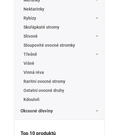
Meruňky
Nektarinky
Rybízy
Skořápkaté stromy
Slivoně
Sloupovité ovocné stromky
Třešně
Višně
Vinná réva
Raritní ovocné stromy
Ostatní ovocné druhy
Kdouloň
Okrasné dřeviny
Top 10 produktů