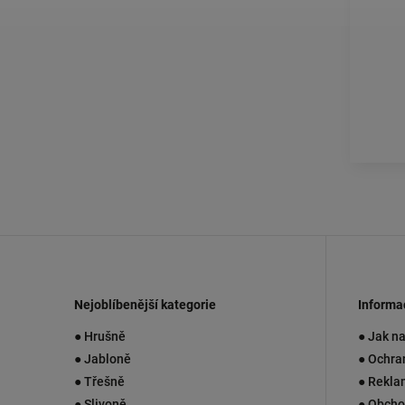
Nejoblíbenější kategorie
Informa
● Hrušně
● Jak n
● Jabloně
● Ochra
● Třešně
● Rekla
● Slivoně
● Obcho