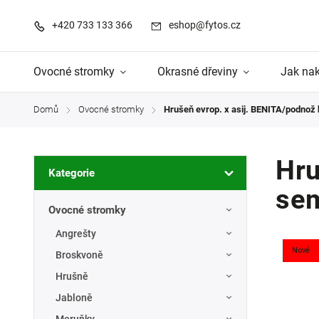
+420 733 133 366
eshop@fytos.cz
Ovocné stromky
Okrasné dřeviny
Jak na
Domů
Ovocné stromky
Hrušeň evrop. x asij. BENITA/podnož
/
/
Hru
Kategorie
sem
Ovocné stromky
Angrešty
Nové
Broskvoně
Hrušně
Jabloně