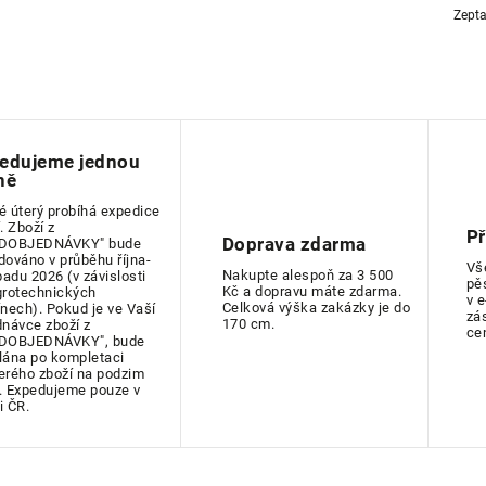
Zepta
edujeme jednou
ně
é úterý probíhá expedice
. Zboží z
P
Doprava zdarma
DOBJEDNÁVKY" bude
dováno v průběhu října-
Vš
Nakupte alespoň za 3 500
padu 2026 (v závislosti
pě
Kč a dopravu máte zdarma.
grotechnických
v 
Celková výška zakázky je do
ínech). Pokud je ve Vaší
zá
170 cm.
dnávce zboží z
ce
DOBJEDNÁVKY", bude
lána po kompletaci
erého zboží na podzim
. Expedujeme pouze v
i ČR.