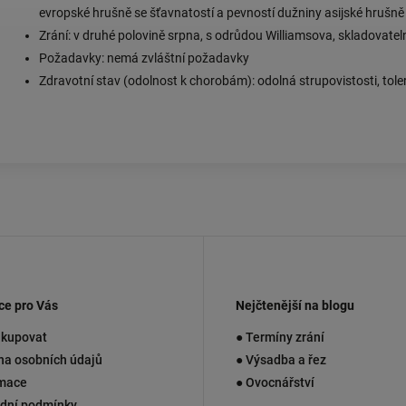
evropské hrušně se šťavnatostí a pevností dužniny asijské hrušně
Zrání: v druhé polovině srpna, s odrůdou Williamsova, skladovatel
Požadavky: nemá zvláštní požadavky
Zdravotní stav (odolnost k chorobám): odolná strupovistosti, toler
ce pro Vás
Nejčtenější na blogu
akupovat
● Termíny zrání
na osobních údajů
● Výsadba a řez
mace
● Ovocnářství
dní podmínky