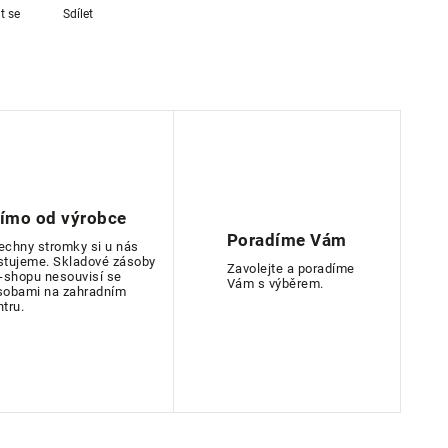
t se
Sdílet
římo od výrobce
Poradíme Vám
echny stromky si u nás
stujeme. Skladové zásoby
Zavolejte a poradíme
e-shopu nesouvisí se
Vám s výběrem.
sobami na zahradním
ntru.