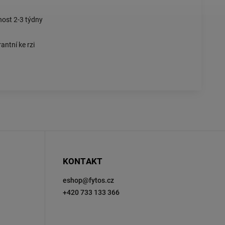
nost 2-3 týdny
antní ke rzi
KONTAKT
eshop
@
fytos.cz
+420 733 133 366