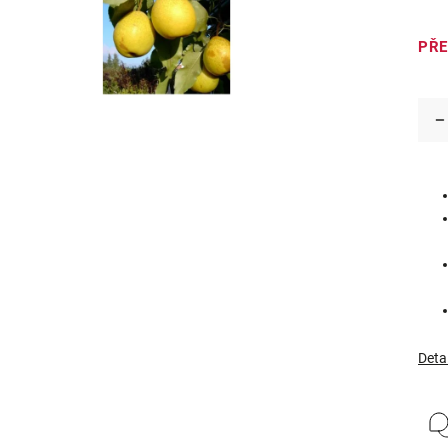
PŘ
Deta