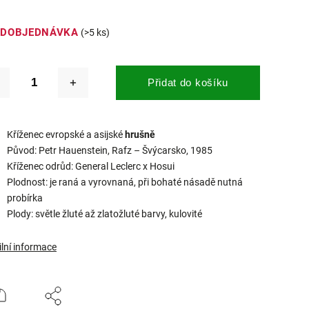
EDOBJEDNÁVKA
(>5 ks)
Přidat do košíku
Kříženec evropské a asijské
hrušně
Původ: Petr Hauenstein, Rafz – Švýcarsko, 1985
Kříženec odrůd: General Leclerc x Hosui
Plodnost: je raná a vyrovnaná, při bohaté násadě nutná
probírka
Plody: světle žluté až zlatožluté barvy, kulovité
ilní informace