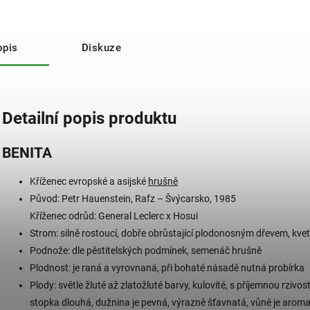
opis
Diskuze
Detailní popis produktu
BENITA
Kříženec evropské a asijské
hrušně
Původ: Petr Hauenstein, Rafz – Švýcarsko, 1985
Kříženec odrůd: General Leclerc x Hosui
Strom: silně rostoucí, dobře obrůstající plodonosným dřevem, kve
Podnože: dle pěstitelských podmínek, semenáč hrušně
Plodnost: je raná a vyrovnaná, při bohaté násadě nutná probírka
Plody: světle žluté až zlatožluté barvy, kulovité, s příjemnou rziv
stopka dlouhá, dužnina je pevná, výrazně šťavnatá, vůně je aroma