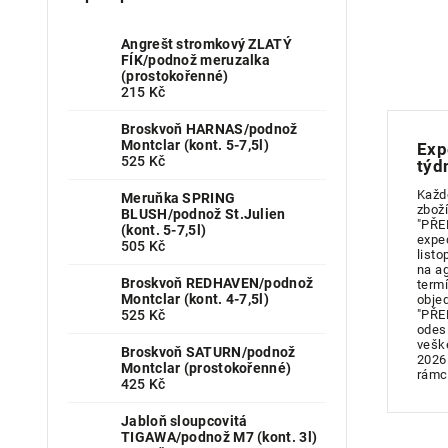
Angrešt stromkový ZLATÝ
FÍK/podnož meruzalka
(prostokořenné)
215 Kč
Broskvoň HARNAS/podnož
Montclar (kont. 5-7,5l)
Exp
525 Kč
týd
Každ
Meruňka SPRING
zboží
BLUSH/podnož St.Julien
"PŘE
(kont. 5-7,5l)
expe
505 Kč
listo
na a
Broskvoň REDHAVEN/podnož
term
Montclar (kont. 4-7,5l)
obje
525 Kč
"PŘE
odes
vešk
Broskvoň SATURN/podnož
2026
Montclar (prostokořenné)
rámc
425 Kč
Jabloň sloupcovitá
TIGAWA/podnož M7 (kont. 3l)