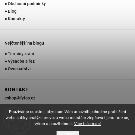
● Obchodní podmínky
● Blog
● Kontakty
Nejčtenější na blogu
● Termíny zrání
● Výsadba a řez
● Ovocnářství
KONTAKT
eshop
@
fytos.cz
+420 733 133 366
Používáme cookies, abychom Vám umožnili pohodlné prohlížení
webu a díky analýze provozu webu neustále zlepšovali jeho funkce,
výkon a použitelnost.
Více informací
Copyright 2026
Zahradnictví Fytos
. Všechna práva vyhrazena.
Nastavení