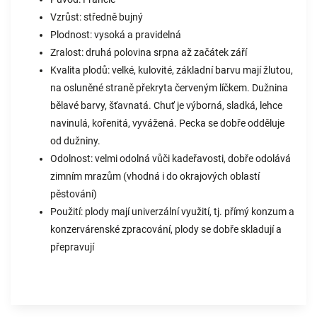
Vzrůst: středně bujný
Plodnost: vysoká a pravidelná
Zralost: druhá polovina srpna až začátek září
Kvalita plodů: velké, kulovité, základní barvu mají žlutou,
na osluněné straně překryta červeným líčkem. Dužnina
bělavé barvy, šťavnatá. Chuť je výborná, sladká, lehce
navinulá, kořenitá, vyvážená. Pecka se dobře odděluje
od dužniny.
Odolnost: velmi odolná vůči kadeřavosti, dobře odolává
zimním mrazům (vhodná i do okrajových oblastí
pěstování)
Použití: plody mají univerzální využití, tj. přímý konzum a
konzervárenské zpracování, plody se dobře skladují a
přepravují