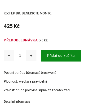
Kód:
EP BR. BENEDICTE MONTC.
425 Kč
PŘEDOBJEDNÁVKA
(>5 ks)
Přidat do košíku
Pozdní odrůda bělomasé broskvoně
Plodnost: vysoká a pravidelná
Zralost: druhá polovina srpna až začátek září
Detailní informace