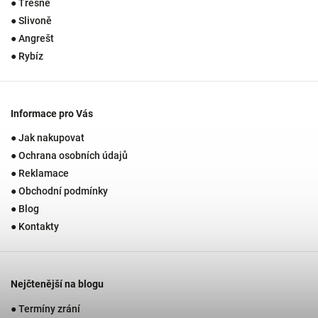
● Třešně
● Slivoně
● Angrešt
● Rybíz
Informace pro Vás
● Jak nakupovat
● Ochrana osobních údajů
● Reklamace
● Obchodní podmínky
● Blog
● Kontakty
Nejčtenější na blogu
● Termíny zrání