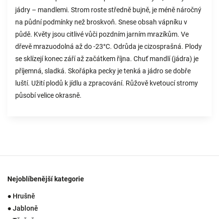
jádry – mandlemi. Strom roste středně bujně, je méně náročný
na půdní podmínky než broskvoň. Snese obsah vápníku v
půdě. Květy jsou citlivé vůči pozdním jarním mrazíkům. Ve
dřevě mrazuodolná až do -23°C. Odrůda je cizosprašná. Plody
se sklízejí konec září až začátkem října. Chuť mandlí (jádra) je
příjemná, sladká. Skořápka pecky je tenká a jádro se dobře
luští. Užití plodů k jídlu a zpracování. Růžově kvetoucí stromy
působí velice okrasně.
Nejoblíbenější kategorie
● Hrušně
● Jabloně