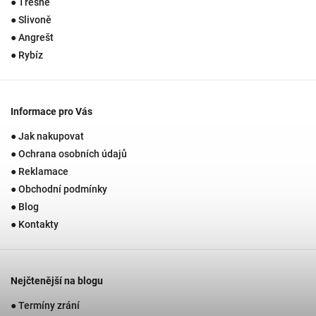
● Třešně
● Slivoně
● Angrešt
● Rybíz
Informace pro Vás
● Jak nakupovat
● Ochrana osobních údajů
● Reklamace
● Obchodní podmínky
● Blog
● Kontakty
Nejčtenější na blogu
● Termíny zrání