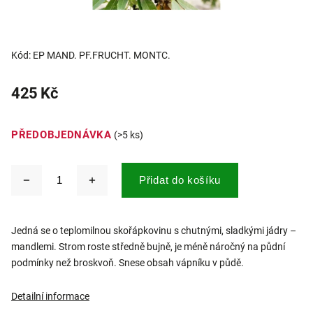
Kód:
EP MAND. PF.FRUCHT. MONTC.
425 Kč
PŘEDOBJEDNÁVKA
(>5 ks)
Přidat do košíku
Jedná se o teplomilnou skořápkovinu s chutnými, sladkými jádry –
mandlemi. Strom roste středně bujně, je méně náročný na půdní
podmínky než broskvoň. Snese obsah vápníku v půdě.
Detailní informace