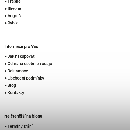
● Třešně
● Slivoně
● Angrešt
● Rybíz
Informace pro Vás
● Jak nakupovat
● Ochrana osobních údajů
● Reklamace
● Obchodní podmínky
● Blog
● Kontakty
Nejčtenější na blogu
● Termíny zrání