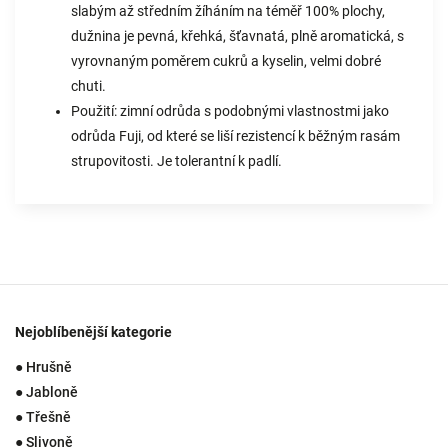
slabým až středním žíháním na téměř 100% plochy,
dužnina je pevná, křehká, šťavnatá, plně aromatická, s
vyrovnaným poměrem cukrů a kyselin, velmi dobré
chuti.
Použití: zimní odrůda s podobnými vlastnostmi jako
odrůda Fuji, od které se liší rezistencí k běžným rasám
strupovitosti. Je tolerantní k padlí.
Nejoblíbenější kategorie
● Hrušně
● Jabloně
● Třešně
● Slivoně