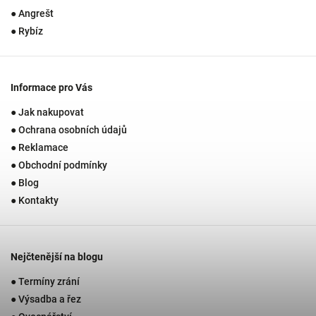
● Angrešt
● Rybíz
Informace pro Vás
● Jak nakupovat
● Ochrana osobních údajů
● Reklamace
● Obchodní podmínky
● Blog
● Kontakty
Nejčtenější na blogu
● Termíny zrání
● Výsadba a řez