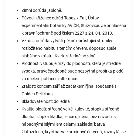
Zimní odrůda jabloně.
Původ: kříženec odrůd Topaz x Fuji, Ústav
experimentální botaniky AV ČR, Střížovice. Je přihlášena
k právní ochraně pod číslem 2227 z 24. 04. 2013.
Vzrůst: odrůda vytváří pěkně obrůstající stromky
rozložitého habitu s tenčím dřevem, doposud spíše
slabšího vzrůstu. Kvete středně pozdně.
Plodnost: vstupuje brzy do plodnosti, která je středně
vysoká, pravděpodobně bude nezbytná probírka plodů
za účelem potlačení alternace.
Zralost: koncem září až začátkem října, současně s
Golden Delicious,
Skladovatelnost: do ledna
Kvalita plodů: středně velké, kulovité, stopka středně
dlouhá, slupka hladká, lehce ojíněná, bez rzivosti, s
nápadnými bílými lenticelami, základní barva
žlutozelená, krycí barva karmínově červená, rozmytá, se