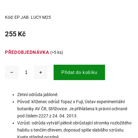
Kód:
EP JAB. LUCY M25
255 Kč
PŘEDOBJEDNÁVKA
(>5 ks)
Přidat do košíku
Zimní odrůda jabloně.
Původ: kříženec odrůd Topaz x Fuji, Ústav experimentální
botaniky AV ČR, Střížovice. Je přihlášena k právní ochraně
pod číslem 2227 z 24. 04. 2013.
Vzrůst: odrůda vytváří pěkně obrůstající stromky rozložitého
habitu s tenčím dřevem, doposud spíše slabšího vzrůstu.
Kvete středně pozdně.