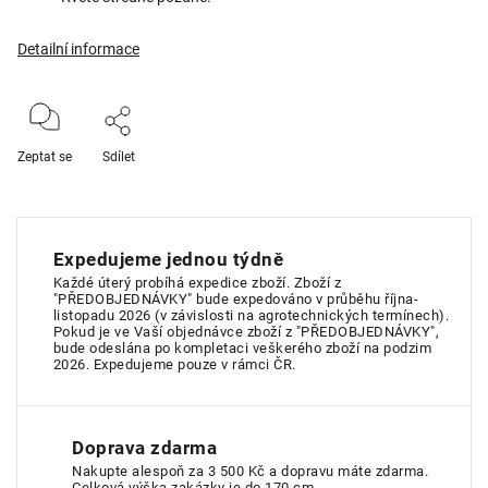
Detailní informace
Zeptat se
Sdílet
Expedujeme jednou týdně
Každé úterý probíhá expedice zboží. Zboží z
"PŘEDOBJEDNÁVKY" bude expedováno v průběhu října-
listopadu 2026 (v závislosti na agrotechnických termínech).
Pokud je ve Vaší objednávce zboží z "PŘEDOBJEDNÁVKY",
bude odeslána po kompletaci veškerého zboží na podzim
2026. Expedujeme pouze v rámci ČR.
Doprava zdarma
Nakupte alespoň za 3 500 Kč a dopravu máte zdarma.
Celková výška zakázky je do 170 cm.