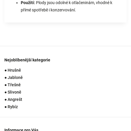
Použití:
Plody jsou odolné k otlačeninám, vhodné k
přímé spotřebě i konzervování.
Nejoblíbenější kategorie
● Hrušně
● Jabloně
● Třešně
● Slivoně
● Angrešt
● Rybíz
Informace pro Vás