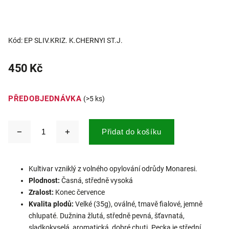
Kód:
EP SLIV.KRIZ. K.CHERNYI ST.J.
450 Kč
PŘEDOBJEDNÁVKA
(>5 ks)
Přidat do košíku
Kultivar vzniklý z volného opylování odrůdy Monaresi.
Plodnost:
Časná, středně vysoká
Zralost:
Konec července
Kvalita plodů:
Velké (35g), oválné, tmavě fialové, jemně
chlupaté. Dužnina žlutá, středně pevná, šťavnatá,
sladkokyselá, aromatická, dobré chuti. Pecka je střední