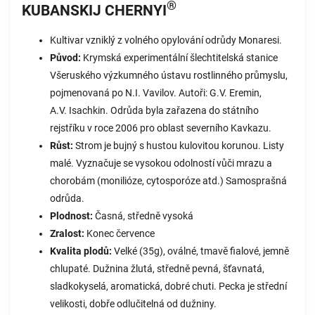
®
KUBANSKIJ CHERNYI
Kultivar vzniklý z volného opylování odrůdy Monaresi.
Původ:
Krymská experimentální šlechtitelská stanice
Všeruského výzkumného ústavu rostlinného průmyslu,
pojmenovaná po N.I. Vavilov. Autoři: G.V. Eremin,
A.V. Isachkin. Odrůda byla zařazena do státního
rejstříku v roce 2006 pro oblast severního Kavkazu.
Růst:
Strom je bujný s hustou kulovitou korunou. Listy
malé. Vyznačuje se vysokou odolností vůči mrazu a
chorobám (monilióze, cytosporóze atd.) Samosprašná
odrůda.
Plodnost:
Časná, středně vysoká
Zralost:
Konec července
Kvalita plodů:
Velké (35g), oválné, tmavě fialové, jemně
chlupaté. Dužnina žlutá, středně pevná, šťavnatá,
sladkokyselá, aromatická, dobré chuti. Pecka je střední
velikosti, dobře odlučitelná od dužniny.