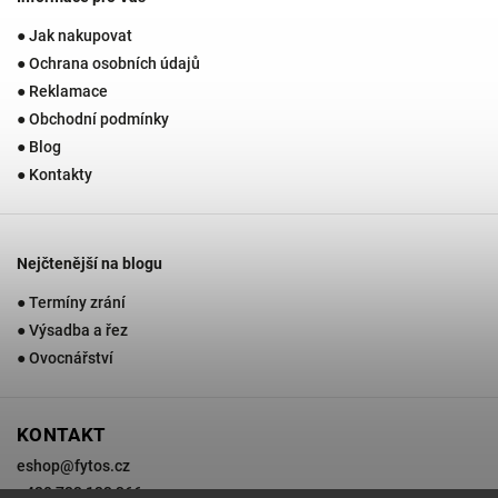
● Jak nakupovat
● Ochrana osobních údajů
● Reklamace
● Obchodní podmínky
● Blog
● Kontakty
Nejčtenější na blogu
● Termíny zrání
● Výsadba a řez
● Ovocnářství
KONTAKT
eshop
@
fytos.cz
+420 733 133 366