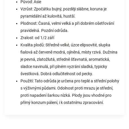
Původ: Asie
Vzrůst: Zpočátku bujný, později slábne, koruna je
pyramidální až kulovitá, hustší.
Plodnost: Časná, velmi velká a při dobrém ošetřování
pravidelná. Pozdní odrůda.
Zralost: od 1/2 září
Kvalita plodů: Středně velké, úzce elipsovité, slupka
fialová až červeně modrá, ojíněná, místy rzivá. Dužnina
je pevná, zlatožlutá, středně šťavnatá, aromatická,
sladce navinulá, při plném vyzrání sladká, typicky
švestková. Dobrá odlučitelnost od pecky.
Použití: Tato odrůda je určena pro teplé a střední polohy
s výživnými půdami. Odolnost proti mrazu je střední,
proti napadení šarkou nízká. Plody jsou vhodné pro
přímý konzum pálení, i k ostatnímu zpracování.