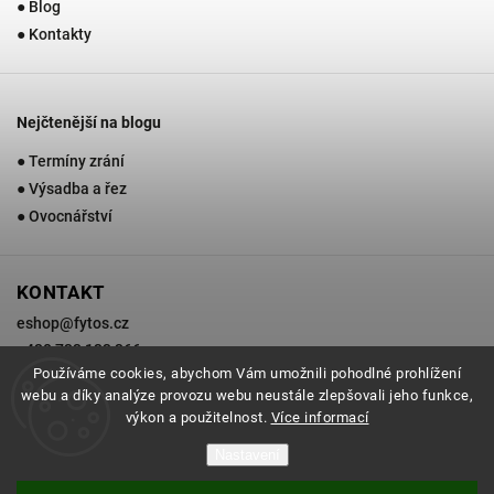
● Blog
● Kontakty
Nejčtenější na blogu
● Termíny zrání
● Výsadba a řez
● Ovocnářství
KONTAKT
eshop
@
fytos.cz
+420 733 133 366
Používáme cookies, abychom Vám umožnili pohodlné prohlížení
webu a díky analýze provozu webu neustále zlepšovali jeho funkce,
výkon a použitelnost.
Více informací
Copyright 2026
Zahradnictví Fytos
. Všechna práva vyhrazena.
Nastavení
Grafický návrh vytvořil a nakódoval
Shoptak.cz