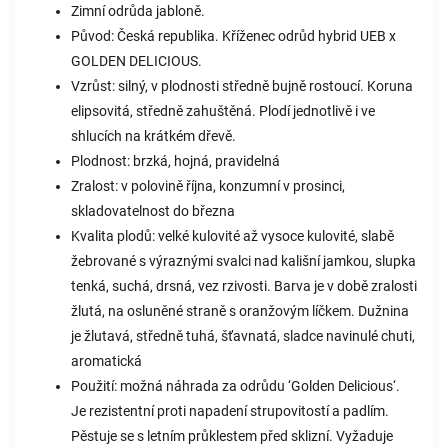
Zimní odrůda jabloně.
Původ: Česká republika. Kříženec odrůd hybrid UEB x
GOLDEN DELICIOUS.
Vzrůst: silný, v plodnosti středně bujně rostoucí. Koruna
elipsovitá, středně zahuštěná. Plodí jednotlivě i ve
shlucích na krátkém dřevě.
Plodnost: brzká, hojná, pravidelná
Zralost: v polovině října, konzumní v prosinci,
skladovatelnost do března
Kvalita plodů: velké kulovité až vysoce kulovité, slabě
žebrované s výraznými svalci nad kališní jamkou, slupka
tenká, suchá, drsná, vez rzivosti. Barva je v době zralosti
žlutá, na osluněné straně s oranžovým líčkem. Dužnina
je žlutavá, středně tuhá, šťavnatá, sladce navinulé chuti,
aromatická
Použití: možná náhrada za odrůdu ‘Golden Delicious‘.
Je rezistentní proti napadení strupovitostí a padlím.
Pěstuje se s letním průklestem před sklizní. Vyžaduje