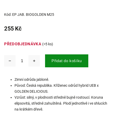
Kód:
EP JAB. BIOGOLDEN M25
255 Kč
PŘEDOBJEDNÁVKA
(>5 ks)
Přidat do košíku
Zimní odrůda jabloně.
Původ: Česká republika. Kříženec odrůd hybrid UEB x
GOLDEN DELICIOUS.
Vzrůst: silný, v plodnosti středně bujně rostoucí. Koruna
elipsovitá, středně zahuštěná. Plodí jednotlivě i ve shlucích
na krátkém dřevě.