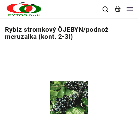
Rybíz stromkový ÖJEBYN/podnož
meruzalka (kont. 2-3l)