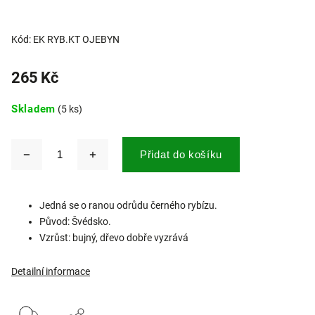
Kód:
EK RYB.KT OJEBYN
265 Kč
Skladem
(5 ks)
Přidat do košíku
Jedná se o ranou odrůdu černého rybízu.
Původ: Švédsko.
Vzrůst: bujný, dřevo dobře vyzrává
Detailní informace