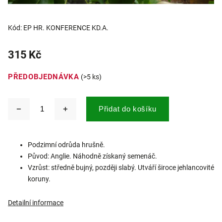
Kód:
EP HR. KONFERENCE KD.A.
315 Kč
PŘEDOBJEDNÁVKA
(>5 ks)
Přidat do košíku
Podzimní odrůda hrušně.
Původ: Anglie. Náhodně získaný semenáč.
Vzrůst: středně bujný, později slabý. Utváří široce jehlancovité
koruny.
Detailní informace