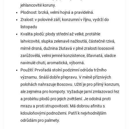
jehlancovité koruny.
Plodnost: brzká, velmi hojná a pravidelná.
Zralost: v polovině září, konzumní v říjnu, vydrží do
listopadu
Kvalita plodů: plody střední až velké, protáhle
lahvicovité, slupka zelenavě nažloutlá, částečně rzivá,
mírně drsná, dužnina žlutavá v plné zralosti lososově
zarůžovělá, velmi jemné konzistence, šťavnatá, sladce
navinulé chuti, aromatická, výborná.
Použití: Prvořadá stolní podzimní odrůda tržního
významu. Snáší dobře přepravu. V méně příznivých
polohách nahrazuje Boscovu. Užití je pro přímý konzum,
ale zejména pro kompoty. Vyžaduje jarní zmlazovací řez
a probírku plodů pro jejich zvětšení. Je odolná proti
mrazu a proti strupovitosti. Má dobrou afinitu s
kdouloňovými podnožemi. Patří k nejvhodnějším
odrůdám pro palmety.