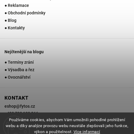
● Reklamace
● Obchodní podmínky
● Blog
● Kontakty
Nejčtenější na blogu
● Termíny zrání
● Výsadba a řez
● Ovocnářství
KONTAKT
eshop
@
fytos.cz
+420 733 133 366
Používáme cookies, abychom Vám umožnili pohodlné prohlížení
webu a díky analýze provozu webu neustále zlepšovali jeho funkce,
výkon a použitelnost.
Více informací