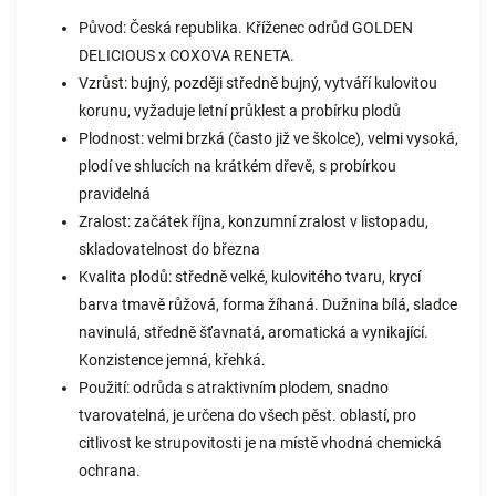
Původ: Česká republika. Kříženec odrůd GOLDEN
DELICIOUS x COXOVA RENETA.
Vzrůst: bujný, později středně bujný, vytváří kulovitou
korunu, vyžaduje letní průklest a probírku plodů
Plodnost: velmi brzká (často již ve školce), velmi vysoká,
plodí ve shlucích na krátkém dřevě, s probírkou
pravidelná
Zralost: začátek října, konzumní zralost v listopadu,
skladovatelnost do března
Kvalita plodů: středně velké, kulovitého tvaru, krycí
barva tmavě růžová, forma žíhaná. Dužnina bílá, sladce
navinulá, středně šťavnatá, aromatická a vynikající.
Konzistence jemná, křehká.
Použití: odrůda s atraktivním plodem, snadno
tvarovatelná, je určena do všech pěst. oblastí, pro
citlivost ke strupovitosti je na místě vhodná chemická
ochrana.