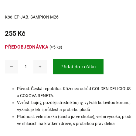
Kód:
EP JAB. SAMPION M26
255 Kč
PŘEDOBJEDNÁVKA
(>5 ks)
Přidat do košíku
Původ: Česká republika. Kříženec odrůd GOLDEN DELICIOUS
x COXOVA RENETA.
Vzrůst: bujný, později středně bujný, vytváří kulovitou korunu,
vyžaduje letní průklest a probírku plodů
Plodnost: velmi brzká (často již ve školce), velmi vysoká, plodí
ve shlucích na krátkém dřevě, s probírkou pravidelná