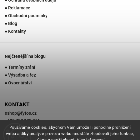
● Reklamace
● Obchodní podmínky
● Blog
● Kontakty
Nejčtenější na blogu
● Termíny zrání
● Výsadba a řez
● Ovocnářství
KONTAKT
eshop
@
fytos.cz
+420 733 133 366
Používáme cookies, abychom Vám umožnili pohodlné prohlížení
webu a díky analýze provozu webu neustále zlepšovali jeho funkce,
výkon a použitelnost.
Více informací