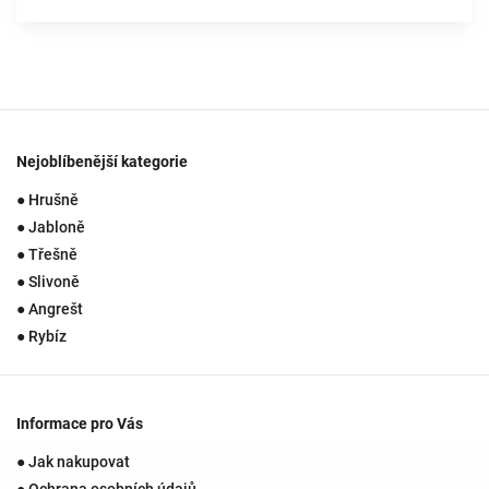
Nejoblíbenější kategorie
● Hrušně
● Jabloně
● Třešně
● Slivoně
● Angrešt
● Rybíz
Informace pro Vás
● Jak nakupovat
● Ochrana osobních údajů