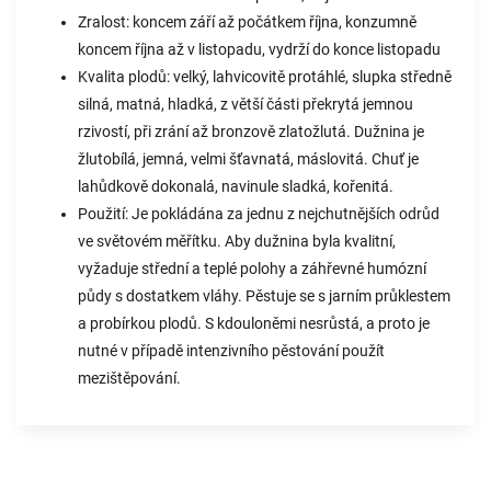
Zralost: koncem září až počátkem října, konzumně
koncem října až v listopadu, vydrží do konce listopadu
Kvalita plodů: velký, lahvicovitě protáhlé, slupka středně
silná, matná, hladká, z větší části překrytá jemnou
rzivostí, při zrání až bronzově zlatožlutá. Dužnina je
žlutobílá, jemná, velmi šťavnatá, máslovitá. Chuť je
lahůdkově dokonalá, navinule sladká, kořenitá.
Použití: Je pokládána za jednu z nejchutnějších odrůd
ve světovém měřítku. Aby dužnina byla kvalitní,
vyžaduje střední a teplé polohy a záhřevné humózní
půdy s dostatkem vláhy. Pěstuje se s jarním průklestem
a probírkou plodů. S kdouloněmi nesrůstá, a proto je
nutné v případě intenzivního pěstování použít
mezištěpování.