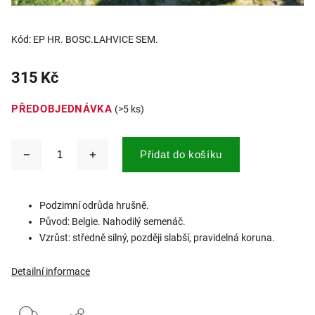
Kód:
EP HR. BOSC.LAHVICE SEM.
315 Kč
PŘEDOBJEDNÁVKA
(>5 ks)
Přidat do košíku
Podzimní odrůda hrušně.
Původ: Belgie. Nahodilý semenáč.
Vzrůst: středně silný, později slabší, pravidelná koruna.
Detailní informace