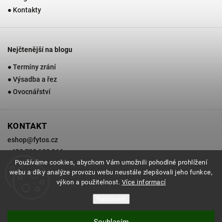
● Kontakty
Nejčtenější na blogu
● Termíny zrání
● Výsadba a řez
● Ovocnářství
KONTAKT
eshop
@
fytos.cz
+420 733 133 366
Používáme cookies, abychom Vám umožnili pohodlné prohlížení
webu a díky analýze provozu webu neustále zlepšovali jeho funkce,
výkon a použitelnost.
Více informací
Copyright 2026
Zahradnictví Fytos
. Všechna práva vyhrazena.
Nastavení
Grafický návrh vytvořil a nakódoval
Shoptak.cz