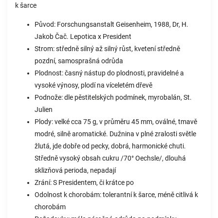
k šarce
Původ: Forschungsanstalt Geisenheim, 1988, Dr, H.
Jakob Čač. Lepotica x President
Strom: středně silný až silný růst, kvetení středně
pozdní, samosprašná odrůda
Plodnost: časný nástup do plodnosti, pravidelné a
vysoké výnosy, plodí na víceletém dřevě
Podnože: dle pěstitelských podmínek, myrobalán, St.
Julien
Plody: velké cca 75 g, v průměru 45 mm, oválné, tmavě
modré, silně aromatické. Dužnina v plné zralosti světle
žlutá, jde dobře od pecky, dobrá, harmonické chuti.
Středně vysoký obsah cukru /70° Oechsle/, dlouhá
sklizňová perioda, nepadají
Zrání: S Presidentem, či krátce po
Odolnost k chorobám: tolerantní k šarce, méně citlivá k
chorobám