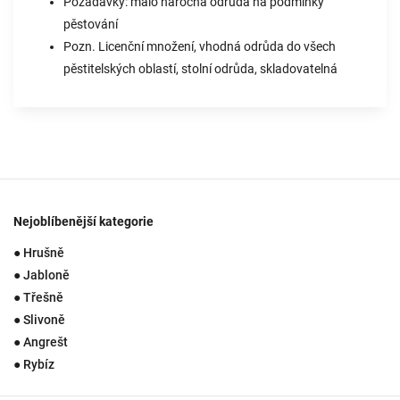
Požadavky: málo náročná odrůda na podmínky
pěstování
Pozn. Licenční množení, vhodná odrůda do všech
pěstitelských oblastí, stolní odrůda, skladovatelná
Nejoblíbenější kategorie
● Hrušně
● Jabloně
● Třešně
● Slivoně
● Angrešt
● Rybíz