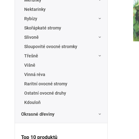
Meruňky
Nektarinky
Rybízy
Skořápkaté stromy
Slivoně
Sloupovité ovocné stromky
Třešně
Višně
Vinná réva
Raritní ovocné stromy
Ostatní ovocné druhy
Kdouloň
Okrasné dřeviny
Top 10 produktů