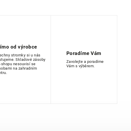
římo od výrobce
Poradíme Vám
echny stromky si u nás
stujeme. Skladové zásoby
Zavolejte a poradíme
e-shopu nesouvisí se
Vám s výběrem.
sobami na zahradním
ntru.