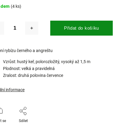
adem
(4 ks)
Přidat do košíku
ení rybízu černého a angreštu
Vzrůst: hustý keř, polorozložitý, vysoký až 1,5 m
Plodnost: velká a pravidelná
Zralost: druhá polovina července
ilní informace
t se
Sdílet