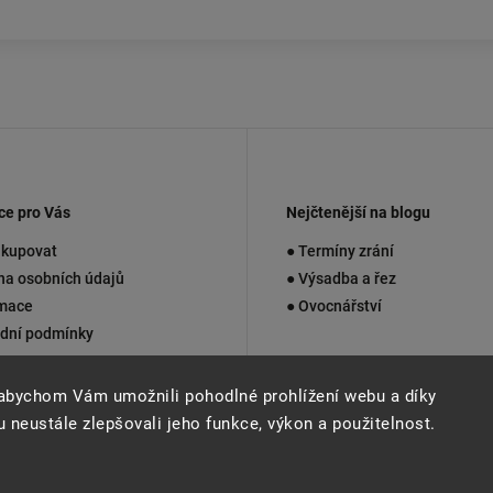
ce pro Vás
Nejčtenější na blogu
akupovat
● Termíny zrání
na osobních údajů
● Výsadba a řez
mace
● Ovocnářství
dní podmínky
kty
abychom Vám umožnili pohodlné prohlížení webu a díky
 neustále zlepšovali jeho funkce, výkon a použitelnost.