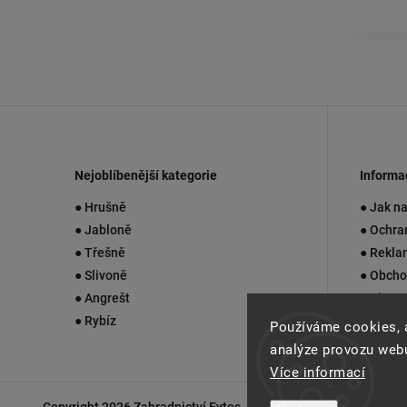
Nejoblíbenější kategorie
Informa
● Hrušně
● Jak n
● Jabloně
● Ochra
● Třešně
● Rekla
● Slivoně
● Obcho
● Angrešt
● Blog
● Rybíz
● Konta
Používáme cookies, 
analýze provozu webu
Více informací