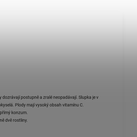
dy dozrávají postupně a zralé neopadávají. Slupka je v
kokyselá. Plody mají vysoký obsah vitamínu C.
y, přímý konzum.
ě dvě rostliny.