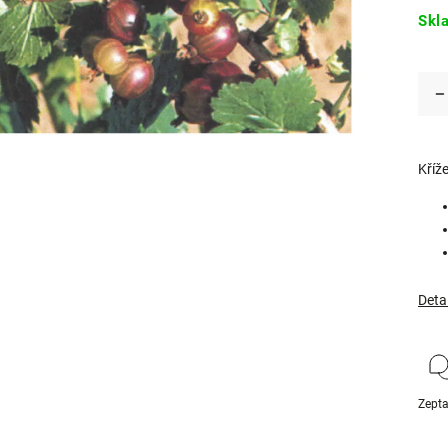
Skl
Kříž
Deta
Zepta