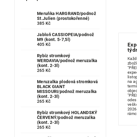
Meruňka HARGRAND/podnož
St.Julien (prostokořenné)
385 Kč
Jabloň CASSIOPEIA/podnož
M9 (kont. 5-7,5l)
Exp
405 Kč
týd
Rybíz stromkový
Každ
WERDAVIA/podnož meruzalka
zboží
(kont. 2-3l)
"PŘE
265 Kč
expe
listo
Meruzalka plodová stromková
na a
term
BLACK GIANT
obje
MISSOURI/podnož meruzalka
"PŘE
(kont. 2-3l)
odes
265 Kč
vešk
2026
Rybíz stromkový HOLANDSKÝ
rámc
ČERVENÝ/podnož meruzalka
(kont. 2-3l)
265 Kč