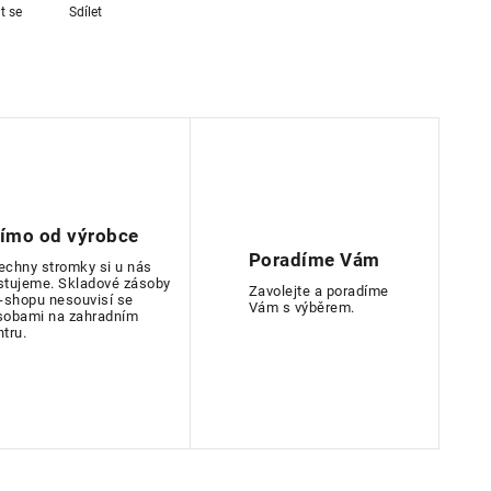
t se
Sdílet
římo od výrobce
Poradíme Vám
echny stromky si u nás
stujeme. Skladové zásoby
Zavolejte a poradíme
e-shopu nesouvisí se
Vám s výběrem.
sobami na zahradním
ntru.