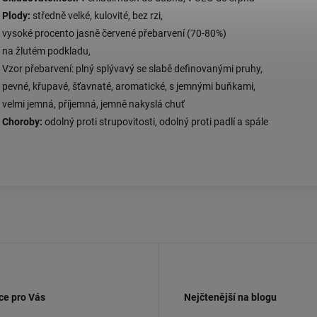
Plody:
středně velké, kulovité, bez rzi,
vysoké procento jasně červené přebarvení (70-80%)
na žlutém podkladu,
Vzor přebarvení: plný splývavý se slabě definovanými pruhy,
pevné, křupavé, šťavnaté, aromatické, s jemnými buňkami,
velmi jemná, příjemná, jemně nakyslá chuť
Choroby:
odolný proti strupovitosti, odolný proti padlí a spále
ce pro Vás
Nejčtenější na blogu