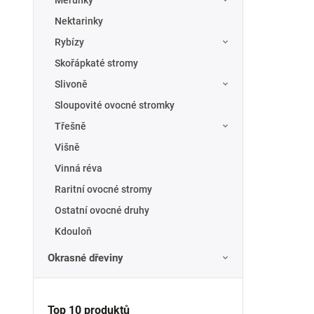
Meruňky
Nektarinky
Rybízy
Skořápkaté stromy
Slivoně
Sloupovité ovocné stromky
Třešně
Višně
Vinná réva
Raritní ovocné stromy
Ostatní ovocné druhy
Kdouloň
Okrasné dřeviny
Top 10 produktů