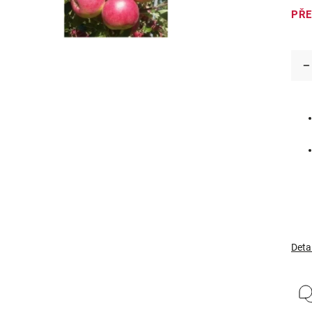
PŘ
Deta