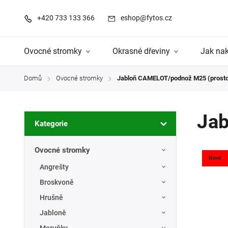
+420 733 133 366
eshop@fytos.cz
Ovocné stromky
Okrasné dřeviny
Jak na
Domů
Ovocné stromky
Jabloň CAMELOT/podnož M25 (prost
/
/
Jab
Kategorie
Ovocné stromky
Nové
Angrešty
Broskvoně
Hrušně
Jabloně