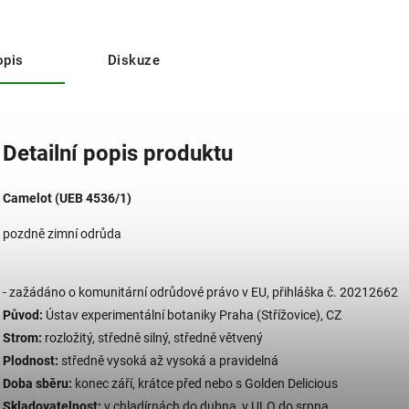
opis
Diskuze
Detailní popis produktu
Camelot (UEB 4536/1)
pozdně zimní odrůda
- zažádáno o komunitární odrůdové právo v EU, přihláška č. 20212662
Původ:
Ústav experimentální botaniky Praha (Střížovice), CZ
Strom:
rozložitý, středně silný, středně větvený
Plodnost:
středně vysoká až vysoká a pravidelná
Doba sběru:
konec září, krátce před nebo s Golden Delicious
Skladovatelnost:
v chladírnách do dubna, v ULO do srpna