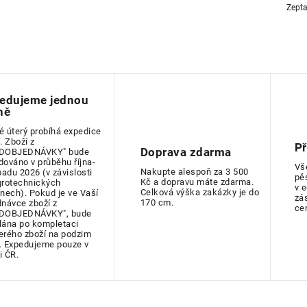
Zepta
edujeme jednou
ně
é úterý probíhá expedice
. Zboží z
P
Doprava zdarma
DOBJEDNÁVKY" bude
dováno v průběhu října-
Vš
Nakupte alespoň za 3 500
padu 2026 (v závislosti
pě
Kč a dopravu máte zdarma.
grotechnických
v 
Celková výška zakázky je do
ínech). Pokud je ve Vaší
zá
170 cm.
dnávce zboží z
ce
DOBJEDNÁVKY", bude
lána po kompletaci
erého zboží na podzim
. Expedujeme pouze v
i ČR.