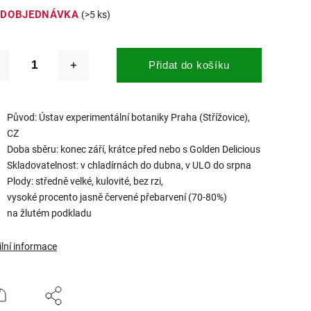
EDOBJEDNÁVKA
(>5 ks)
Přidat do košíku
Původ: Ústav experimentální botaniky Praha (Střížovice),
CZ
Doba sběru: konec září, krátce před nebo s Golden Delicious
Skladovatelnost: v chladírnách do dubna, v ULO do srpna
Plody: středně velké, kulovité, bez rzi,
vysoké procento jasně červené přebarvení (70-80%)
na žlutém podkladu
ilní informace