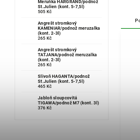
Meruňka HARGRAND/podnož
St.Julien (kont. 5-7,5l)
505 Kč
P
Angrešt stromkový
KAMENIAR/podnož meruzalka
(kont. 2-3l)
265 Kč
Angrešt stromkový
TATJANA/podnož meruzalka
(kont. 2-3l)
265 Kč
Slivoň HAGANTA/podnož
St.Julien (kont. 5-7,5l)
465 Kč
Jabloň sloupcovitá
TIGAWA/podnož M7 (kont. 3l)
376 Kč