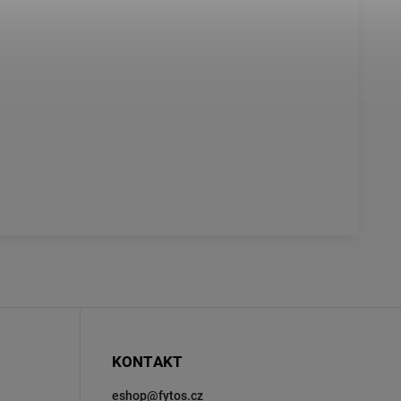
KONTAKT
eshop
@
fytos.cz