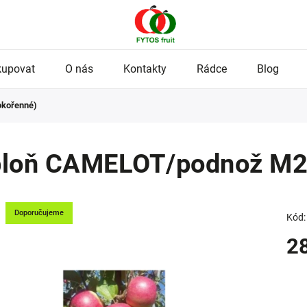
kupovat
O nás
Kontakty
Rádce
Blog
okořenné)
loň CAMELOT/podnož M25
Doporučujeme
Kód:
2