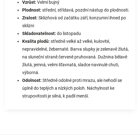
Vzrůst:
Velmi bujný
Plodnost:
střední, střídavá, pozdní nástup do plodnosti.
Zralost:
Sklizňová od začátku září, konzumní ihned po
sklizni
Skladovatelnost:
do listopadu
Kvalita plodů:
středně velké až velké, kulovité,
nepravidelné, žebernaté. Barva slupky je zelenavě žlutá,
na sluneční straně červeně pruhovaná. Dužnina bělavě
žlutá, jemná, velmi šťavnatá, sladce navinulé chuti,
výborná.
Odolnost:
Středně odolné proti mrazu, ale nehodí se
úplně do teplých a nízkých poloh. Náchylnost ke
strupovitosti je silná, k padlí menší.