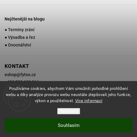
Nejčtenější na blogu
● Termíny zrání
● Výsadba a řez
● Ovocnářství
KONTAKT
eshop
@
fytos.cz
+420 733 133 366
Používáme cookies, abychom Vám umožnili pohodlné prohlížení
webu a díky analýze provozu webu neustále zlepšovali jeho funkce,
výkon a použitelnost.
Více informací
Copyright 2026
Zahradnictví Fytos
. Všechna práva vyhrazena.
Nastavení
Grafický návrh vytvořil a nakódoval
Shoptak.cz
Souhlasím
Vytvořil Shoptet