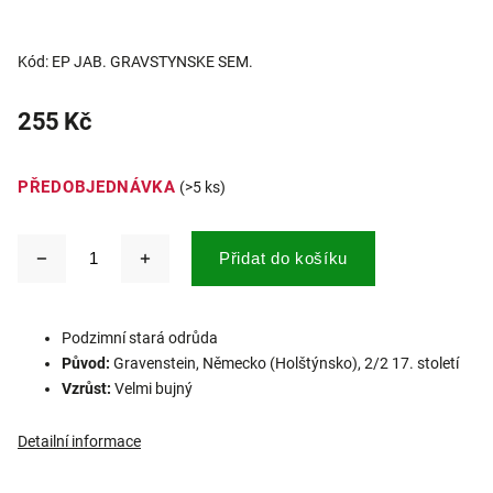
Kód:
EP JAB. GRAVSTYNSKE SEM.
255 Kč
PŘEDOBJEDNÁVKA
(>5 ks)
Přidat do košíku
Podzimní stará odrůda
Původ:
Gravenstein, Německo (Holštýnsko), 2/2 17. století
Vzrůst:
Velmi bujný
Detailní informace