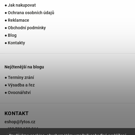
● Jak nakupovat
● Ochrana osobních údajů
● Reklamace
● Obchodní podmínky
● Blog
● Kontakty
Nejčtenější na blogu
● Termíny zrání
● Výsadba a řez
● Ovocnářství
KONTAKT
eshop
@
fytos.cz
+420 733 133 366