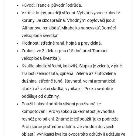
Původ: Francie, původní odrůda.
Vzrůst: bujný, později střední. Vytváří vysoce kulovité
koruny. Je cizosprašná. Vhodnými opylovači jsou:
‘Althanova renklóda‘,‘Mirabelka nancyská‘,‘Domácí
velkoplodá švestka‘
Plodnost: středně raná, hojná a pravidelná.
Zralost: ve 2. dek. srpna (15 dnů před ‘Domácí
velkoplodá švestka‘).
Kvalita plodů: střední, kulovitý. Slupka je zelená, v plné
zralosti zelenožlutá, ojíněná. Zelená až žlutozelená
dužnina, středně tuhá, šťavnatá, velmi aromatická,
sladká až velmi sladká, vynikající. Pecka se dobře
odděluje od dužniny.
Použití: hlavní odrůda slivoní používaná ke
kompotování. Pro vysokou cukernatost je vhodná
rovněž pro pálení. Známé je její použití jako podnože.
Proti šarce je středně odolná. Je vhodná do všech
oblastí. Vynikající kvalita ovoce této odrůdy ji udržuje ve