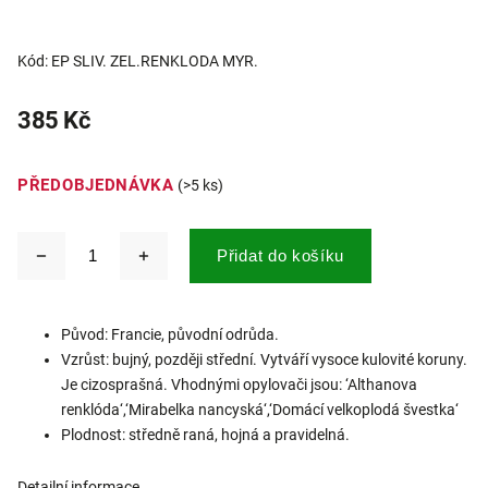
Kód:
EP SLIV. ZEL.RENKLODA MYR.
385 Kč
PŘEDOBJEDNÁVKA
(>5 ks)
Přidat do košíku
Původ: Francie, původní odrůda.
Vzrůst: bujný, později střední. Vytváří vysoce kulovité koruny.
Je cizosprašná. Vhodnými opylovači jsou: ‘Althanova
renklóda‘,‘Mirabelka nancyská‘,‘Domácí velkoplodá švestka‘
Plodnost: středně raná, hojná a pravidelná.
Detailní informace