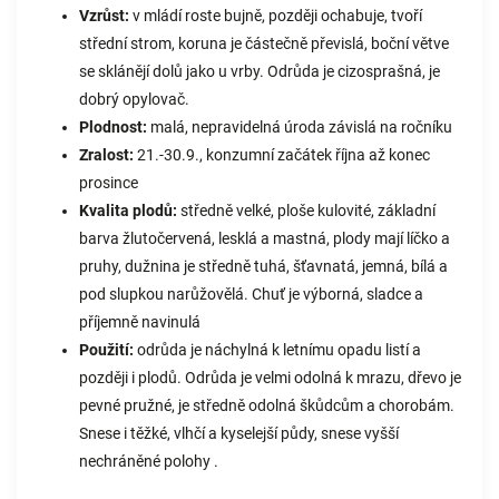
Vzrůst:
v mládí roste bujně, později ochabuje, tvoří
střední strom, koruna je částečně převislá, boční větve
se sklánějí dolů jako u vrby. Odrůda je cizosprašná, je
dobrý opylovač.
Plodnost:
malá, nepravidelná úroda závislá na ročníku
Zralost:
21.-30.9., konzumní začátek října až konec
prosince
Kvalita plodů:
středně velké, ploše kulovité, základní
barva žlutočervená, lesklá a mastná, plody mají líčko a
pruhy, dužnina je středně tuhá, šťavnatá, jemná, bílá a
pod slupkou narůžovělá. Chuť je výborná, sladce a
příjemně navinulá
Použití:
odrůda je náchylná k letnímu opadu listí a
později i plodů. Odrůda je velmi odolná k mrazu, dřevo je
pevné pružné, je středně odolná škůdcům a chorobám.
Snese i těžké, vlhčí a kyselejší půdy, snese vyšší
nechráněné polohy .