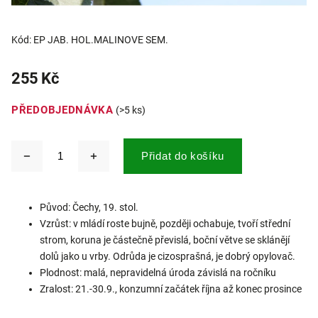
Kód:
EP JAB. HOL.MALINOVE SEM.
255 Kč
PŘEDOBJEDNÁVKA
(>5 ks)
Přidat do košíku
Původ: Čechy, 19. stol.
Vzrůst: v mládí roste bujně, později ochabuje, tvoří střední
strom, koruna je částečně převislá, boční větve se sklánějí
dolů jako u vrby. Odrůda je cizosprašná, je dobrý opylovač.
Plodnost: malá, nepravidelná úroda závislá na ročníku
Zralost: 21.-30.9., konzumní začátek října až konec prosince