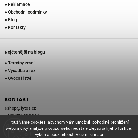
● Reklamace
● Obchodní podmínky
● Blog
● Kontakty
Nejčtenější na blogu
● Termíny zrání
● Výsadba a řez
● Ovocnářství
KONTAKT
eshop
@
fytos.cz
+420 733 133 366
Používáme cookies, abychom Vám umožnili pohodlné prohlížení
webu a díky analýze provozu webu neustále zlepšovali jeho funkce,
výkon a použitelnost.
Více informací