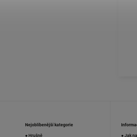
Nejoblíbenější kategorie
Informa
● Hrušně
● Jak n