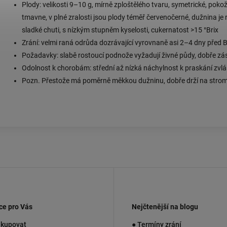
Plody: velikosti 9–10 g, mírně zploštělého tvaru, symetrické, pokož
tmavne, v plné zralosti jsou plody téměř červenočerné, dužnina je
sladké chuti, s nízkým stupněm kyselosti, cukernatost >15 °Brix
Zrání: velmi raná odrůda dozrávající vyrovnaně asi 2–4 dny před 
Požadavky: slabě rostoucí podnože vyžadují živné půdy, dobře z
Odolnost k chorobám: střední až nízká náchylnost k praskání zvláš
Pozn. Přestože má poměrně měkkou dužninu, dobře drží na strom
ce pro Vás
Nejčtenější na blogu
akupovat
● Termíny zrání