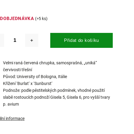
EDOBJEDNÁVKA
(>5 ks)
Přidat do košíku
Velmi raná červená chrupka, samosprašná, „uniká“
červivosti třešní
Původ: University of Bologna, Itálie
Křížení ‘Burlat‘ x ‘Sunburst‘
Podnože: podle pěstitelských podmínek, vhodné použití
slabě rostoucích podnoží Gisela 5, Gisela 6, pro vyšší tvary
p. avium
ilní informace