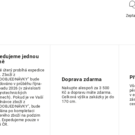
Zepta
edujeme jednou
ně
é úterý probíhá expedice
. Zboží z
P
Doprava zdarma
DOBJEDNÁVKY" bude
dováno v průběhu října-
Vš
Nakupte alespoň za 3 500
padu 2026 (v závislosti
pě
Kč a dopravu máte zdarma.
grotechnických
v 
Celková výška zakázky je do
ínech). Pokud je ve Vaší
zá
170 cm.
dnávce zboží z
ce
DOBJEDNÁVKY", bude
lána po kompletaci
erého zboží na podzim
. Expedujeme pouze v
i ČR.