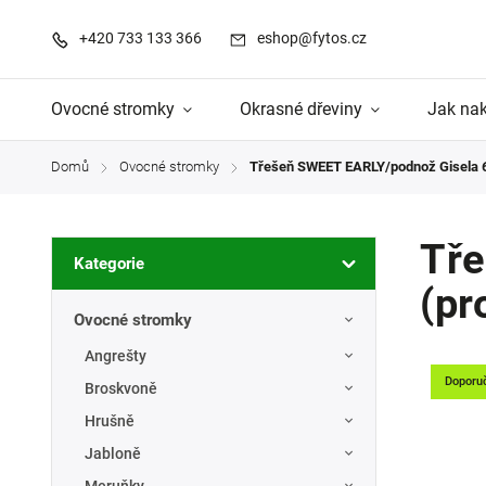
+420 733 133 366
eshop@fytos.cz
Ovocné stromky
Okrasné dřeviny
Jak na
Domů
Ovocné stromky
Třešeň SWEET EARLY/podnož Gisela 6
/
/
Tře
Kategorie
(pr
Ovocné stromky
Angrešty
Doporu
Broskvoně
Hrušně
Jabloně