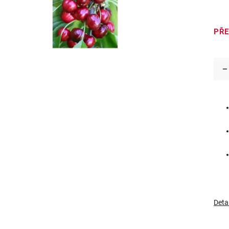
PŘ
Deta