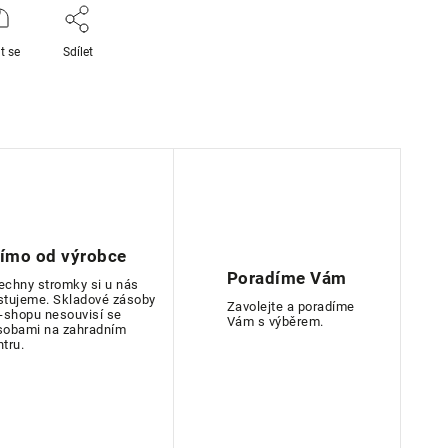
t se
Sdílet
římo od výrobce
Poradíme Vám
echny stromky si u nás
stujeme. Skladové zásoby
Zavolejte a poradíme
e-shopu nesouvisí se
Vám s výběrem.
sobami na zahradním
ntru.