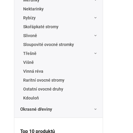
Meruňky
Nektarinky
Rybízy
Skořápkaté stromy
Slivoně
Sloupovité ovocné stromky
Třešně
Višně
Vinná réva
Raritní ovocné stromy
Ostatní ovocné druhy
Kdouloň
Okrasné dřeviny
Top 10 produktů