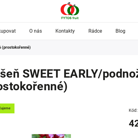
kupovat
O nás
Kontakty
Rádce
Blog
 (prostokořenné)
šeň SWEET EARLY/podnož
ostokořenné)
čujeme
Kód:
4