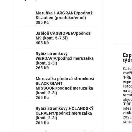
Meruňka HARGRAND/podnož
St.Julien (prostokořenné)
385 Kč
Jabloň CASSIOPEIA/podnož
M9 (kont. 5-7,5l)
405 Kč
Rybíz stromkový
Exp
WERDAVIA/podnož meruzalka
týd
(kont. 2-3l)
265 Kč
Každ
zboží
"PŘE
Meruzalka plodová stromková
expe
BLACK GIANT
listo
MISSOURI/podnož meruzalka
na a
(kont. 2-3l)
term
265 Kč
obje
"PŘE
Rybíz stromkový HOLANDSKÝ
odes
vešk
ČERVENÝ/podnož meruzalka
2026
(kont. 2-3l)
rámc
265 Kč