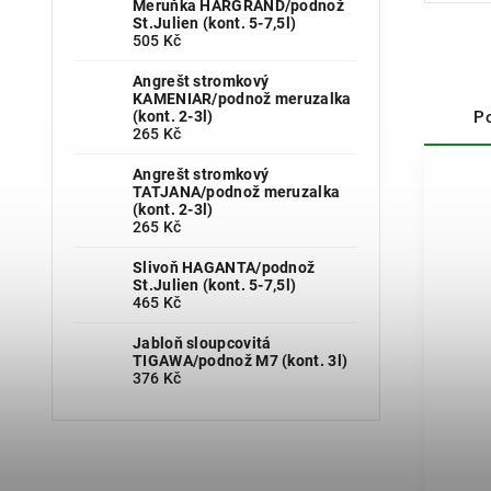
Meruňka HARGRAND/podnož
St.Julien (kont. 5-7,5l)
505 Kč
Angrešt stromkový
KAMENIAR/podnož meruzalka
(kont. 2-3l)
P
265 Kč
Angrešt stromkový
TATJANA/podnož meruzalka
(kont. 2-3l)
265 Kč
Slivoň HAGANTA/podnož
St.Julien (kont. 5-7,5l)
465 Kč
Jabloň sloupcovitá
TIGAWA/podnož M7 (kont. 3l)
376 Kč