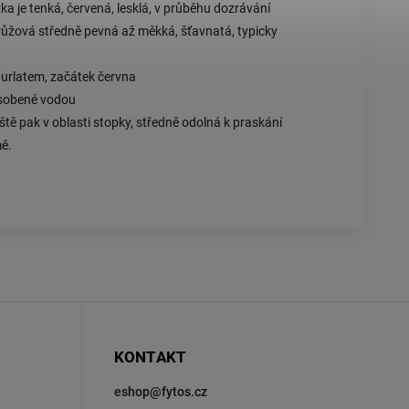
ka je tenká, červená, lesklá, v průběhu dozrávání
 růžová středně pevná až měkká, šťavnatá, typicky
Burlatem, začátek června
ásobené vodou
tě pak v oblasti stopky, středně odolná k praskání
ě.
KONTAKT
eshop
@
fytos.cz