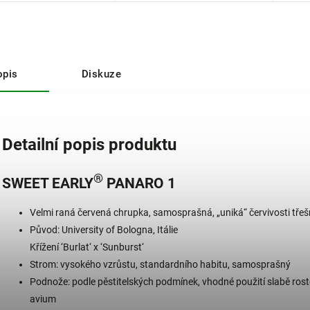
opis
Diskuze
Detailní popis produktu
®
SWEET EARLY
PANARO 1
Velmi raná červená chrupka, samosprašná, „uniká“ červivosti třeš
Původ: University of Bologna, Itálie
Křížení ‘Burlat‘ x ‘Sunburst‘
Strom: vysokého vzrůstu, standardního habitu, samosprašný
Podnože: podle pěstitelských podmínek, vhodné použití slabě rostou
avium