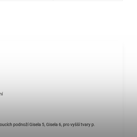
ní
cích podnoží Gisela 5, Gisela 6, pro vyšší tvary p.