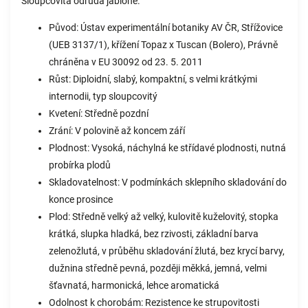
Sloupcovitá odrůda jabloně.
Původ: Ústav experimentální botaniky AV ČR, Střížovice
(UEB 3137/1), křížení Topaz x Tuscan (Bolero), Právně
chráněna v EU 30092 od 23. 5. 2011
Růst: Diploidní, slabý, kompaktní, s velmi krátkými
internodii, typ sloupcovitý
Kvetení: Středně pozdní
Zrání: V polovině až koncem září
Plodnost: Vysoká, náchylná ke střídavé plodnosti, nutná
probírka plodů
Skladovatelnost: V podmínkách sklepního skladování do
konce prosince
Plod: Středně velký až velký, kulovitě kuželovitý, stopka
krátká, slupka hladká, bez rzivosti, základní barva
zelenožlutá, v průběhu skladování žlutá, bez krycí barvy,
dužnina středně pevná, později měkká, jemná, velmi
šťavnatá, harmonická, lehce aromatická
Odolnost k chorobám: Rezistence ke strupovitosti