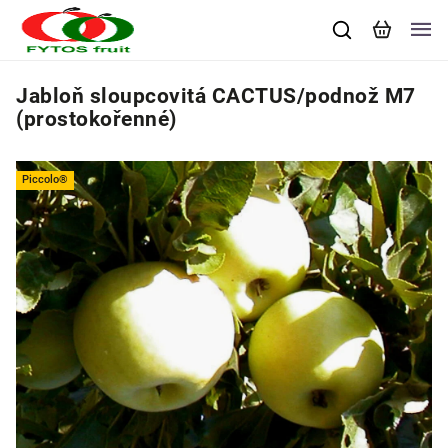
Jabloň sloupcovitá CACTUS/podnož M7
(prostokořenné)
Piccolo®