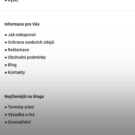
Informace pro Vás
● Jak nakupovat
● Ochrana osobních údajů
● Reklamace
● Obchodní podmínky
● Blog
● Kontakty
Nejčtenější na blogu
● Termíny zrání
● Výsadba a řez
● Ovocnářství