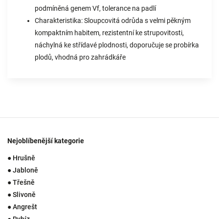
podmíněná genem Vf, tolerance na padlí
Charakteristika: Sloupcovitá odrůda s velmi pěkným
kompaktním habitem, rezistentní ke strupovitosti,
náchylná ke střídavé plodnosti, doporučuje se probírka
plodů, vhodná pro zahrádkáře
Nejoblíbenější kategorie
● Hrušně
● Jabloně
● Třešně
● Slivoně
● Angrešt
● Rybíz