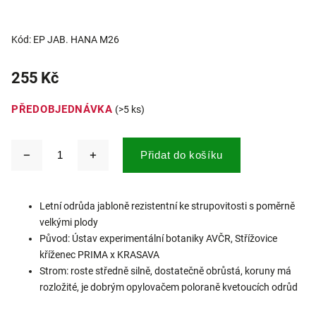
Kód:
EP JAB. HANA M26
255 Kč
PŘEDOBJEDNÁVKA
(>5 ks)
Přidat do košíku
Letní odrůda jabloně rezistentní ke strupovitosti s poměrně
velkými plody
Původ: Ústav experimentální botaniky AVČR, Střížovice
kříženec PRIMA x KRASAVA
Strom: roste středně silně, dostatečně obrůstá, koruny má
rozložité, je dobrým opylovačem poloraně kvetoucích odrůd