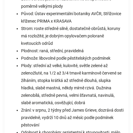
poměrně velkými plody
Původ: Ústav experimentální botaniky AVČR, Střížovice
kříženec PRIMA x KRASAVA
Strom: roste středně silně, dostatečně obrůstá, koruny
má rozložité, je dobrým opylovačem poloraně
kvetoucích odrůd
Plodnost: raná, střední, pravidelná
Podnože: libovolné podle pěstitelských podmínek
Plody: střední až velké, kulovité, světle zelené až
zelenožluté, na 1/2 až 3/4 tmavě karmínově červené se
žíháním, stopka krátká až středně dlouhá, slupka
hladká, slabě mastná, někdy mírně rzivá. Dužnina
zelenobílá, středně pevná, velmi šťavnatá, navinulá,
slabě aromatická, osvěžující, dobrá
Zrání: v srpnu, 2 týdny před James Grieve, dozrává dosti
pravidelně, vydrží 10 dnů až měsíc podle podmínek
pěstování
Odolnost k chorobám: rezistentní k strupovitosti, málo