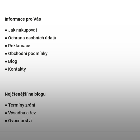
Informace pro Vás
● Jak nakupovat
● Ochrana osobních údajů
● Reklamace
● Obchodní podmínky
● Blog
● Kontakty
Nejčtenější na blogu
● Termíny zrání
● Výsadba a řez
● Ovocnářství