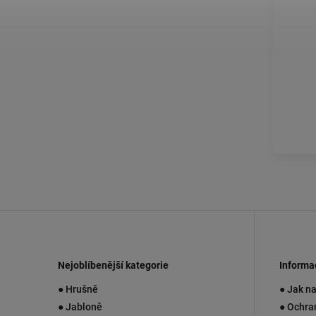
Nejoblíbenější kategorie
Informa
● Hrušně
● Jak n
● Jabloně
● Ochra