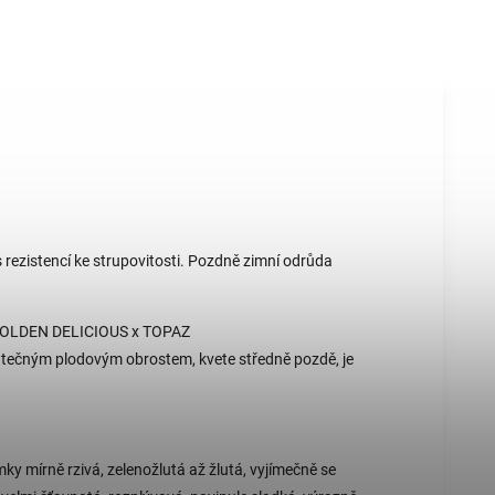
rezistencí ke strupovitosti. Pozdně zimní odrůda
c GOLDEN DELICIOUS x TOPAZ
ostatečným plodovým obrostem, kvete středně pozdě, je
mky mírně rzivá, zelenožlutá až žlutá, vyjímečně se