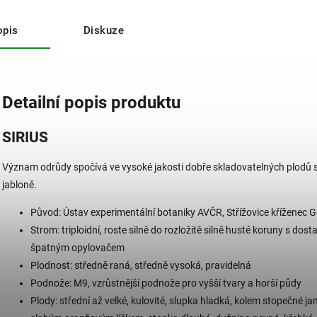
opis
Diskuze
Detailní popis produktu
SIRIUS
Význam odrůdy spočívá ve vysoké jakosti dobře skladovatelných plodů s 
jabloně.
Původ: Ústav experimentální botaniky AVČR, Střížovice křížene
Strom: triploidní, roste silně do rozložitě silně husté koruny s d
špatným opylovačem
Plodnost: středně raná, středně vysoká, pravidelná
Podnože: M9, vzrůstnější podnože pro vyšší tvary a horší půdy
Plody: střední až velké, kulovité, slupka hladká, kolem stopečné ja