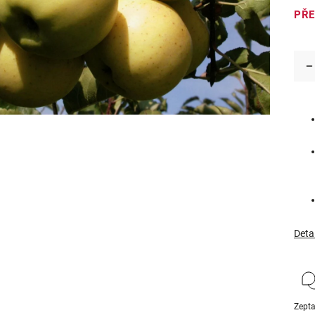
PŘ
Deta
Zepta