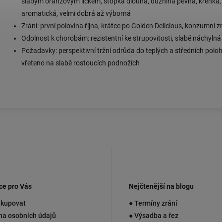
slabým oranžovým líčkem, stopka dlouhá, dužnina pevná, křehká, 
aromatická, velmi dobrá až výborná
Zrání: první polovina října, krátce po Golden Delicious, konzumní 
Odolnost k chorobám: rezistentní ke strupovitosti, slabě náchylná 
Požadavky: perspektivní tržní odrůda do teplých a středních poloh
vřeteno na slabě rostoucích podnožích
ce pro Vás
Nejčtenější na blogu
akupovat
● Termíny zrání
na osobních údajů
● Výsadba a řez