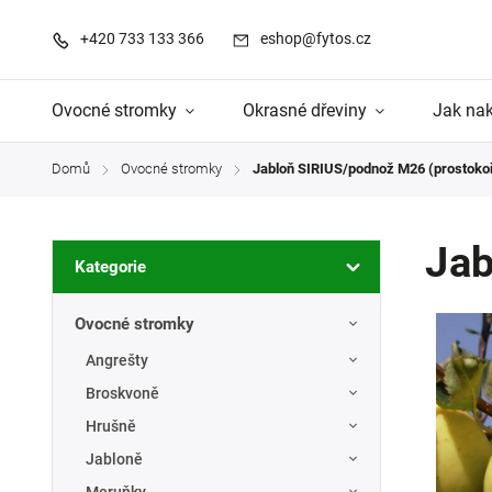
+420 733 133 366
eshop@fytos.cz
Ovocné stromky
Okrasné dřeviny
Jak na
Domů
Ovocné stromky
Jabloň SIRIUS/podnož M26 (prostoko
/
/
Jab
Kategorie
Ovocné stromky
Angrešty
Broskvoně
Hrušně
Jabloně