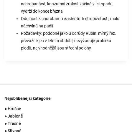
nepropadává, konzumní zralost začíná v listopadu,
vydrží do konce března
Odolnost k chorobám: rezistentní k strupovitosti, málo
náchylná na padlí
Požadavky: podobné jako u odrůdy Rubín, mírný řez,
převážně jen v letním období, nevyžaduje probírku
plodů, nejvhodnější jsou střední polohy
Nejoblíbenější kategorie
● Hrušně
● Jabloně
● Třešně
● Slivoně