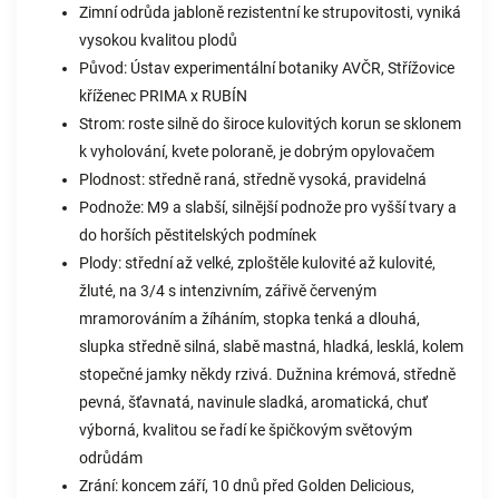
Zimní odrůda jabloně rezistentní ke strupovitosti, vyniká
vysokou kvalitou plodů
Původ: Ústav experimentální botaniky AVČR, Střížovice
kříženec PRIMA x RUBÍN
Strom: roste silně do široce kulovitých korun se sklonem
k vyholování, kvete poloraně, je dobrým opylovačem
Plodnost: středně raná, středně vysoká, pravidelná
Podnože: M9 a slabší, silnější podnože pro vyšší tvary a
do horších pěstitelských podmínek
Plody: střední až velké, zploštěle kulovité až kulovité,
žluté, na 3/4 s intenzivním, zářivě červeným
mramorováním a žíháním, stopka tenká a dlouhá,
slupka středně silná, slabě mastná, hladká, lesklá, kolem
stopečné jamky někdy rzivá. Dužnina krémová, středně
pevná, šťavnatá, navinule sladká, aromatická, chuť
výborná, kvalitou se řadí ke špičkovým světovým
odrůdám
Zrání: koncem září, 10 dnů před Golden Delicious,