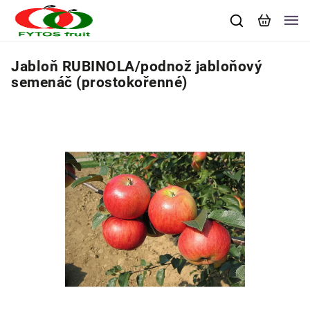
Jabloň RUBINOLA/podnož jabloňový
semenáč (prostokořenné)