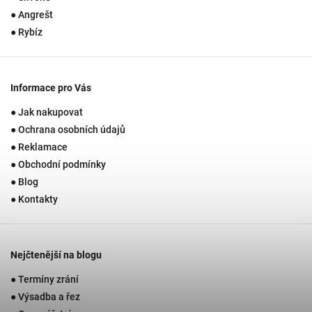
● Angrešt
● Rybíz
Informace pro Vás
● Jak nakupovat
● Ochrana osobních údajů
● Reklamace
● Obchodní podmínky
● Blog
● Kontakty
Nejčtenější na blogu
● Termíny zrání
● Výsadba a řez