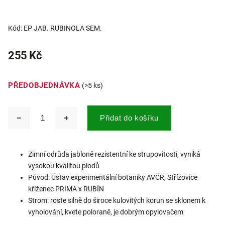
Kód:
EP JAB. RUBINOLA SEM.
255 Kč
PŘEDOBJEDNÁVKA
(>5 ks)
Přidat do košíku
Zimní odrůda jabloně rezistentní ke strupovitosti, vyniká
vysokou kvalitou plodů
Původ: Ústav experimentální botaniky AVČR, Střížovice
kříženec PRIMA x RUBÍN
Strom: roste silně do široce kulovitých korun se sklonem k
vyholování, kvete poloraně, je dobrým opylovačem