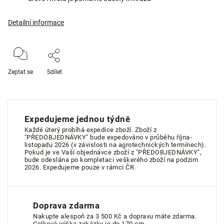
Detailní informace
Zeptat se
Sdílet
Expedujeme jednou týdně
Každé úterý probíhá expedice zboží. Zboží z
"PŘEDOBJEDNÁVKY" bude expedováno v průběhu října-
listopadu 2026 (v závislosti na agrotechnických termínech).
Pokud je ve Vaší objednávce zboží z "PŘEDOBJEDNÁVKY",
bude odeslána po kompletaci veškerého zboží na podzim
2026. Expedujeme pouze v rámci ČR.
Doprava zdarma
Nakupte alespoň za 3 500 Kč a dopravu máte zdarma.
Celková výška zakázky je do 170 cm.