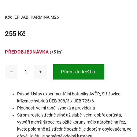
Kód:
EP JAB. KARMINA M26
255 Kč
PŘEDOBJEDNÁVKA
(>5 ks)
Přidat do košíku
Původ: Ústav experimentální botaniky AVČR, Střížovice
kříženec hybridů ÚEB 308/3 x ÚEB 725/6
Plodnost: velmi raná, vysoká a pravidelná
Strom: roste středně silně až slabě, velmi dobře obrůstá,
vytváří menší široce rozložité koruny málo náročné na řez,
kvete poloraně až středně pozdně, je dobrým opylovačem, ve
dřevě i květu je poměrně odolný k mrazu