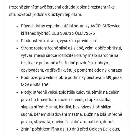
Pozdně zimní tmavě červená odrůda jabloně rezistentní ke
strupovitosti, odolná k nízkým teplotám.
Původ: Ústav experimentální botaniky AVČR, Střížovice
kříženec hybridů ÚEB 308/3 x ÚEB 725/6
Plodnost: velmi raná, vysoká a pravidelná
Strom: roste středně silně až slabě, velmi dobře obrůstá,
vytváří menší široce rozložité koruny málo náročné na
řez, kvete poloraně až středně pozdně, je dobrým
opylovačem, ve dřevě i květu je poměrně odolný k mrazu
Podnože: pro velmi dobré podmínky pěstování M9, jinak
M26 a MM 106
Plody: středně velké, zploštěle kulovité, téměř na celém
povrchu tmavě karmínově červené, stopka krátká,
slupka středně silná, hladká, bez rzivosti, při sklizni
suchá, během skladování mastná. Dužnina bílá, středně
pevná, šťavnatá, navinulá, slabě aromatická, dobrá
Zrání: počátkem října asi 10 dnů před Golden Delicious,