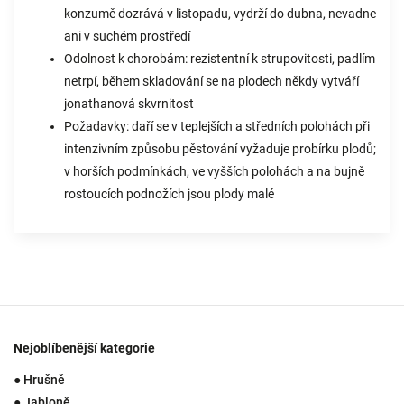
konzumě dozrává v listopadu, vydrží do dubna, nevadne
ani v suchém prostředí
Odolnost k chorobám: rezistentní k strupovitosti, padlím
netrpí, během skladování se na plodech někdy vytváří
jonathanová skvrnitost
Požadavky: daří se v teplejších a středních polohách při
intenzivním způsobu pěstování vyžaduje probírku plodů;
v horších podmínkách, ve vyšších polohách a na bujně
rostoucích podnožích jsou plody malé
Nejoblíbenější kategorie
● Hrušně
● Jabloně