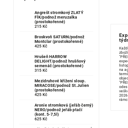
Angrešt stromkový ZLATÝ
FÍK/podnož meruzalka
(prostokořenné)
215 Kč
Exp
Broskvoň SATURN/podnož
týd
Montclar (prostokořenné)
425 Kč
Každ
zboží
Hrušeň HARROW
"PŘE
DELIGHT/podnož hrušňový
expe
listo
semenáč (prostokořenné)
na a
315 Kč
term
obje
Mezidruhové křížení sloup.
"PŘE
MIRACOSE/podnož St.Julien
odes
(prostokořenné)
vešk
425 Kč
2026
rámc
Aronie stromková (jeřáb černý)
NERO/podnož jeřáb ptačí
(kont. 5-7,5l)
625 Kč