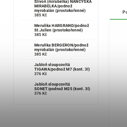
Slivoň (mirabelka) NANCYSKÁ
MIRABELKA/podnož
myrobalán (prostokořenné)
P
385 Kč
Meruňka HARGRAND/podnož
St.Julien (prostokořenné)
385 Kč
Meruňka BERGERON/podnož
myrobalán (prostokořenné)
385 Kč
Jabloň sloupcovitá
TIGAWA/podnož M7 (kont. 3l)
376 Kč
Jabloň sloupcovitá
SONET/podnož M25 (kont. 3l)
376 Kč