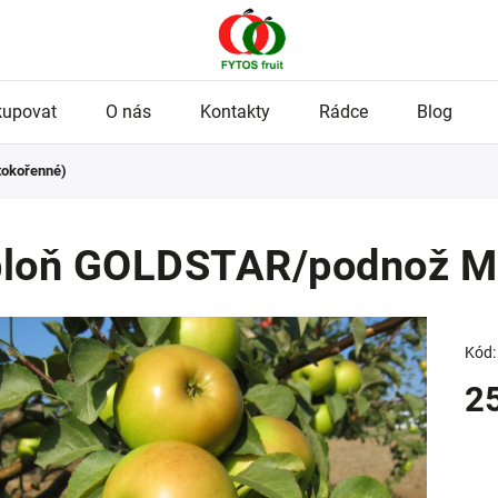
kupovat
O nás
Kontakty
Rádce
Blog
tokořenné)
loň GOLDSTAR/podnož M2
Kód:
2