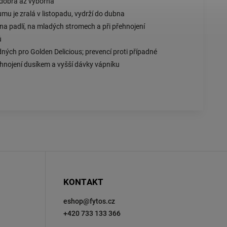
i dobrá až výborná
umu je zralá v listopadu, vydrží do dubna
na padlí, na mladých stromech a při přehnojení
ů
ných pro Golden Delicious; prevencí proti případné
é hnojení dusíkem a vyšší dávky vápníku
KONTAKT
eshop
@
fytos.cz
+420 733 133 366