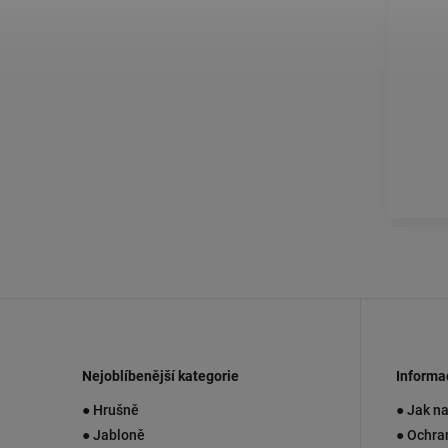
Nejoblíbenější kategorie
Informa
● Hrušně
● Jak n
● Jabloně
● Ochra