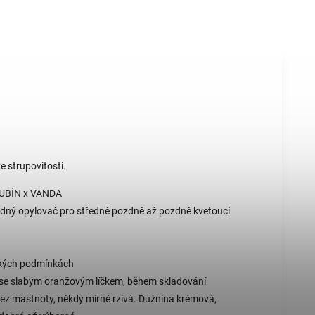
e strupovitosti.
 RUBÍN x VANDA
vhodný opylovač pro středně pozdně až pozdně kvetoucí
lských podmínkách
uté se slabým oranžovým líčkem, během skladování
bez mastnoty, někdy mírně rzivá. Dužnina krémová,