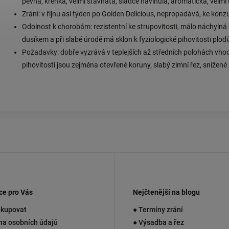
pevná, křehká, velmi šťavnatá, sladce navinulá, aromatická, velm
Zrání: v říjnu asi týden po Golden Delicious, nepropadává, ke konz
Odolnost k chorobám: rezistentní ke strupovitosti, málo náchylná 
dusíkem a při slabé úrodě má sklon k fyziologické pihovitosti plod
Požadavky: dobře vyzrává v teplejších až středních polohách vhod
pihovitosti jsou zejména otevřené koruny, slabý zimní řez, snížen
ce pro Vás
Nejčtenější na blogu
akupovat
● Termíny zrání
na osobních údajů
● Výsadba a řez