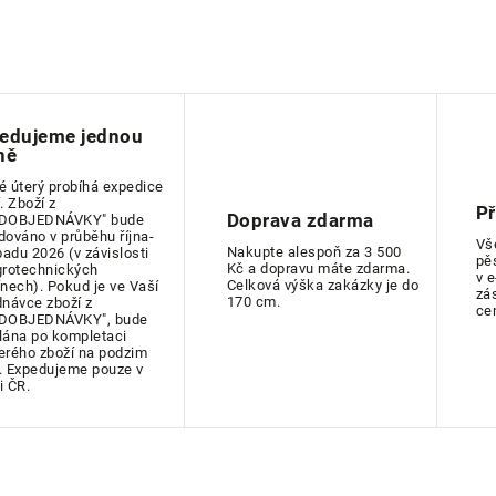
edujeme jednou
ně
é úterý probíhá expedice
. Zboží z
P
Doprava zdarma
DOBJEDNÁVKY" bude
dováno v průběhu října-
Vš
Nakupte alespoň za 3 500
padu 2026 (v závislosti
pě
Kč a dopravu máte zdarma.
grotechnických
v 
Celková výška zakázky je do
ínech). Pokud je ve Vaší
zá
170 cm.
dnávce zboží z
ce
DOBJEDNÁVKY", bude
lána po kompletaci
erého zboží na podzim
. Expedujeme pouze v
i ČR.