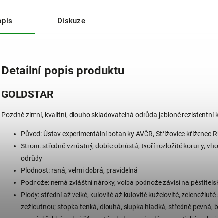
opis
Diskuze
Detailní popis produktu
GOLDSTAR
Pozdně zimní, kvalitní, dlouho skladovatelná odrůda jabloně rezistentní k
Původ: Ústav experimentální botaniky AVČR, Střížovice kříženec
Strom: středně vzrůstný, dobře obrůstá, tvoří rozložité koruny, 
odrůdy
Plodnost: raná, velmi dobrá, pravidelná
Podnože: nemá zvláštní nároky, volba podnože závisí na pěstite
Plody: střední až velké, kulovité až kulovitě kuželovité, zelenožl
zežloutnou; stopka tenká, dlouhá, slupka hladká, středně pevná, 