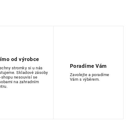
římo od výrobce
Poradíme Vám
echny stromky si u nás
stujeme. Skladové zásoby
Zavolejte a poradíme
e-shopu nesouvisí se
Vám s výběrem.
sobami na zahradním
ntru.