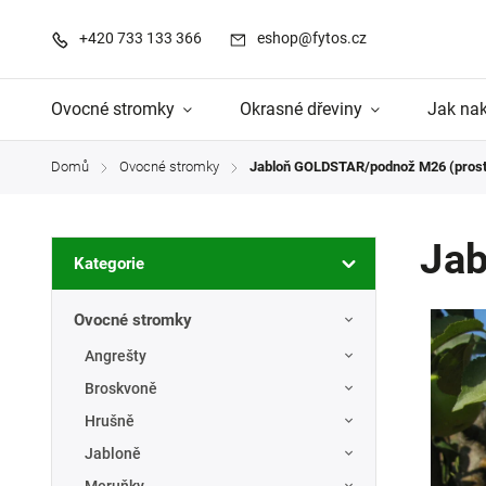
+420 733 133 366
eshop@fytos.cz
Ovocné stromky
Okrasné dřeviny
Jak na
Domů
Ovocné stromky
Jabloň GOLDSTAR/podnož M26 (pros
/
/
Jab
Kategorie
Ovocné stromky
Angrešty
Broskvoně
Hrušně
Jabloně