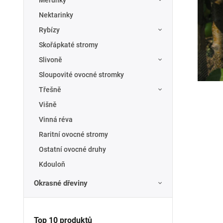
Meruňky
Nektarinky
Rybízy
Skořápkaté stromy
Slivoně
Sloupovité ovocné stromky
Třešně
Višně
Vinná réva
Raritní ovocné stromy
Ostatní ovocné druhy
Kdouloň
Okrasné dřeviny
Top 10 produktů