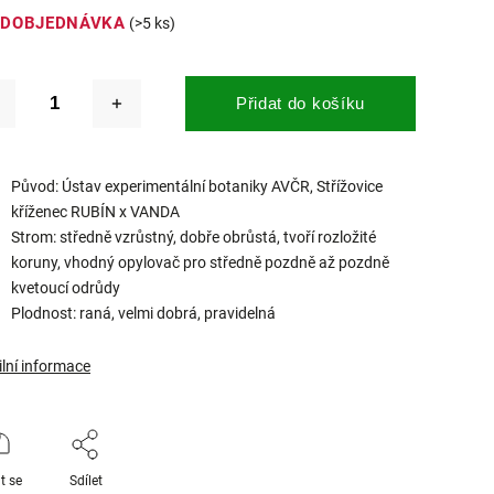
EDOBJEDNÁVKA
(>5 ks)
Přidat do košíku
Původ: Ústav experimentální botaniky AVČR, Střížovice
kříženec RUBÍN x VANDA
Strom: středně vzrůstný, dobře obrůstá, tvoří rozložité
koruny, vhodný opylovač pro středně pozdně až pozdně
kvetoucí odrůdy
Plodnost: raná, velmi dobrá, pravidelná
ilní informace
t se
Sdílet