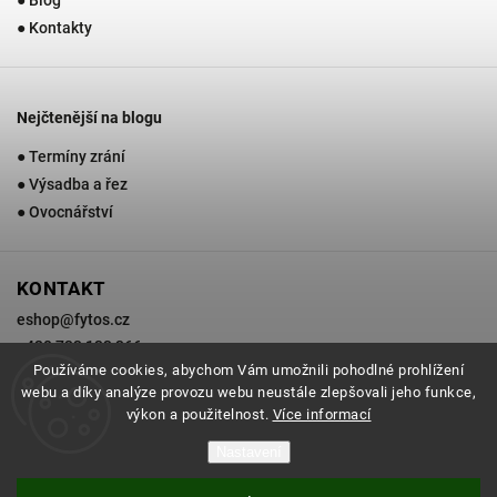
● Blog
● Kontakty
Nejčtenější na blogu
● Termíny zrání
● Výsadba a řez
● Ovocnářství
KONTAKT
eshop
@
fytos.cz
+420 733 133 366
Používáme cookies, abychom Vám umožnili pohodlné prohlížení
webu a díky analýze provozu webu neustále zlepšovali jeho funkce,
výkon a použitelnost.
Více informací
Copyright 2026
Zahradnictví Fytos
. Všechna práva vyhrazena.
Nastavení
Grafický návrh vytvořil a nakódoval
Shoptak.cz