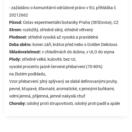
- zažádáno o komunitární odrůdové právo v EU, přihláška č.
20212662
Původ:
Ústav experimentální botaniky Praha (Střížovice), CZ
Strom:
rozložitý, středně silný, středně větvený
Plodnost:
středně vysoká až vysoká a pravidelná
Doba sběru:
konec září, krátce před nebo s Golden Delicious
Skladovatelnost:
v chladírnách do dubna, v ULO do srpna
Plody:
středně velké, kulovité, bez rzi,
vysoké procento jasně červené přebarvení (70-80%)
na žlutém podkladu,
Vzor přebarvení: plný splývavý se slabě definovanými pruhy,
pevné, křupavé, šťavnaté, aromatické, s jemnými buňkami,
velmi jemná, příjemná, jemně nakyslá chuť
Choroby:
odolný proti strupovitosti, odolný proti padlí a spále