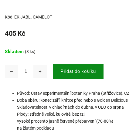
Kód:
EK JABL. CAMELOT
405 Kč
Skladem
(3 ks)
Přidat do košíku
Původ: Ústav experimentální botaniky Praha (Střížovice), CZ
Doba sběru: konec září, krátce před nebo s Golden Delicious
Skladovatelnost: v chladírnách do dubna, v ULO do srpna
Plody: středně velké, kulovité, bez rzi,
vysoké procento jasně červené přebarvení (70-80%)
na žlutém podkladu