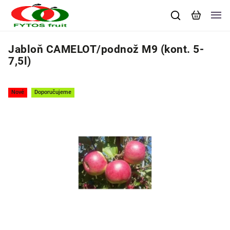
Jabloň CAMELOT/podnož M9 (kont. 5-
7,5l)
Nové
Doporučujeme