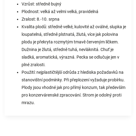
Vzrůst: středně bujný
Plodnost: velká až velmi velká, pravidelná
Zralost: 8.-10. srpna
Kvalita plodů: středně velké, kulovité až oválné, slupka je
loupatelná, středně plstnatá, žlutá, více jak polovina
plodu je překryta rozmytým tmavě červeným líčkem.
Dužnina je žlutá, středně tuhá, nevláknitá. Chuť je
sladká, aromatická, výrazná. Pecka se odlučuje jen v
plné zralosti.
Použití: nejplastičtější odrůda z hlediska požadavků na
stanovištní podmínky. Při přeplození vyžaduje probírku.
Plody jsou vhodné jak pro přímý konzum, tak především
pro konzervárenské zpracování. Strom je odolný proti
mrazu.