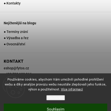
● Kontakty
Nejčtenější na blogu
● Termíny zrání
● Výsadba a řez
● Ovocnářství
KONTAKT
eshop
@
fytos.cz
+420 733 133 366
Používáme cookies, abychom Vám umožnili pohodlné prohlížení
webu a díky analýze provozu webu neustále zlepšovali jeho funkce,
výkon a použitelnost.
Více informací
Copyright 2026
Zahradnictví Fytos
. Všechna práva vyhrazena.
Nastavení
Grafický návrh vytvořil a nakódoval
Shoptak.cz
Souhlasím
Vytvořil Shoptet