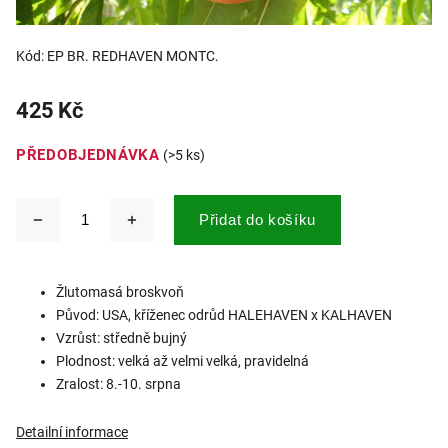
Kód:
EP BR. REDHAVEN MONTC.
425 Kč
PŘEDOBJEDNÁVKA
(>5 ks)
Přidat do košíku
Žlutomasá broskvoň
Původ: USA, kříženec odrůd HALEHAVEN x KALHAVEN
Vzrůst: středně bujný
Plodnost: velká až velmi velká, pravidelná
Zralost: 8.-10. srpna
Detailní informace