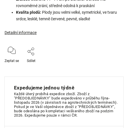
rovnoměrné zrání, středně odolná k praskání
Kvalita plodů:
Plody jsou velmi velké, symetrické, ve tvaru
srdce, lesklé, temně červené, pevné, sladké
Detailní informace
Zeptat se
Sdílet
Expedujeme jednou týdně
Každé úterý probíhá expedice zboží. Zboží z
"PŘEDOBJEDNÁVKY" bude expedováno v průběhu října-
listopadu 2026 (v závislosti na agrotechnických termínech).
Pokud je ve Vaší objednávce zboží z "PŘEDOBJEDNÁVKY",
bude odeslána po kompletaci veškerého zboží na podzim
2026. Expedujeme pouze v rámci ČR.