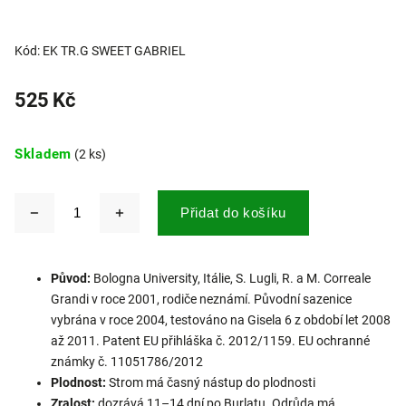
Kód:
EK TR.G SWEET GABRIEL
525 Kč
Skladem
(2 ks)
Přidat do košíku
Původ:
Bologna University, Itálie, S. Lugli, R. a M. Correale
Grandi v roce 2001, rodiče neznámí. Původní sazenice
vybrána v roce 2004, testováno na Gisela 6 z období let 2008
až 2011. Patent EU přihláška č. 2012/1159. EU ochranné
známky č. 11051786/2012
Plodnost:
Strom má časný nástup do plodnosti
Zralost:
dozrává 11–14 dní po Burlatu. Odrůda má