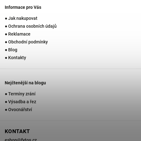
Informace pro Vás
● Jak nakupovat
● Ochrana osobních údajů
● Reklamace
● Obchodní podmínky
● Blog
● Kontakty
Nejčtenější na blogu
● Termíny zrání
● Výsadba a řez
● Ovocnářství
KONTAKT
eshop
@
fytos.cz