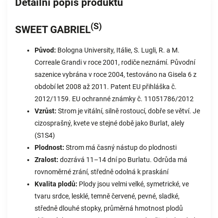
Detailní popis produktu
(S)
SWEET GABRIEL
Původ:
Bologna University, Itálie, S. Lugli, R. a M.
Correale Grandi v roce 2001, rodiče neznámí. Původní
sazenice vybrána v roce 2004, testováno na Gisela 6 z
období let 2008 až 2011. Patent EU přihláška č.
2012/1159. EU ochranné známky č. 11051786/2012
Vzrůst:
Strom je vitální, silně rostoucí, dobře se větví. Je
cizosprašný, kvete ve stejné době jako Burlat, alely
(S1S4)
Plodnost:
Strom má časný nástup do plodnosti
Zralost:
dozrává 11–14 dní po Burlatu. Odrůda má
rovnoměrné zrání, středně odolná k praskání
Kvalita plodů:
Plody jsou velmi velké, symetrické, ve
tvaru srdce, lesklé, temně červené, pevné, sladké,
středně dlouhé stopky, průměrná hmotnost plodů