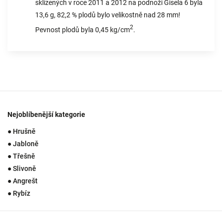
sklizených v roce 2011 a 2012 na podnoži Gisela 6 byla
13,6 g, 82,2 % plodů bylo velikostně nad 28 mm!
2
Pevnost plodů byla 0,45 kg/cm
.
Nejoblíbenější kategorie
● Hrušně
● Jabloně
● Třešně
● Slivoně
● Angrešt
● Rybíz