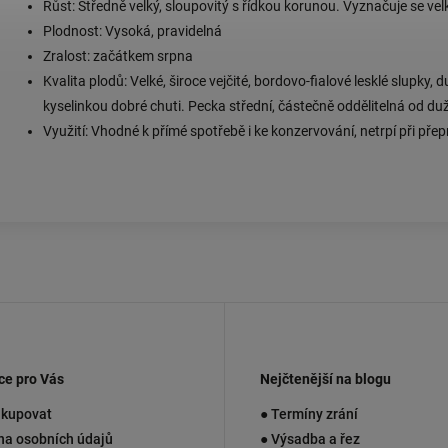
Růst: Středně velký, sloupovitý s řídkou korunou. Vyznačuje se 
Plodnost: Vysoká, pravidelná
Zralost: začátkem srpna
Kvalita plodů: Velké, široce vejčité, bordovo-fialové lesklé slupky
kyselinkou dobré chuti. Pecka střední, částečně oddělitelná od du
Využití: Vhodné k přímé spotřebě i ke konzervování, netrpí při přep
ce pro Vás
Nejčtenější na blogu
akupovat
● Termíny zrání
na osobních údajů
● Výsadba a řez