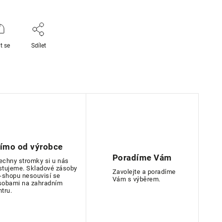
t se
Sdílet
římo od výrobce
Poradíme Vám
echny stromky si u nás
stujeme. Skladové zásoby
Zavolejte a poradíme
e-shopu nesouvisí se
Vám s výběrem.
sobami na zahradním
ntru.