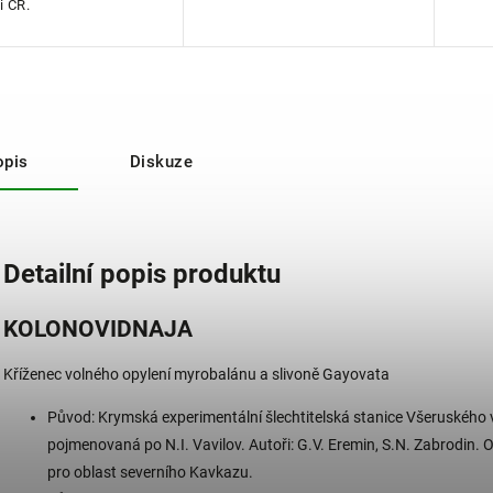
i ČR.
opis
Diskuze
Detailní popis produktu
KOLONOVIDNAJA
Kříženec volného opylení myrobalánu a slivoně Gayovata
Původ: Krymská experimentální šlechtitelská stanice Všeruského
pojmenovaná po N.I. Vavilov. Autoři: G.V. Eremin, S.N. Zabrodin. 
pro oblast severního Kavkazu.