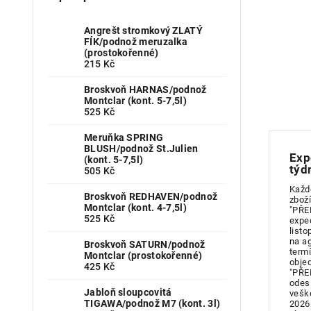
Angrešt stromkový ZLATÝ
FÍK/podnož meruzalka
(prostokořenné)
215 Kč
Broskvoň HARNAS/podnož
Montclar (kont. 5-7,5l)
525 Kč
Meruňka SPRING
BLUSH/podnož St.Julien
Exp
(kont. 5-7,5l)
týd
505 Kč
Každ
Broskvoň REDHAVEN/podnož
zboží
Montclar (kont. 4-7,5l)
"PŘE
525 Kč
expe
listo
na a
Broskvoň SATURN/podnož
term
Montclar (prostokořenné)
obje
425 Kč
"PŘE
odes
Jabloň sloupcovitá
vešk
TIGAWA/podnož M7 (kont. 3l)
2026