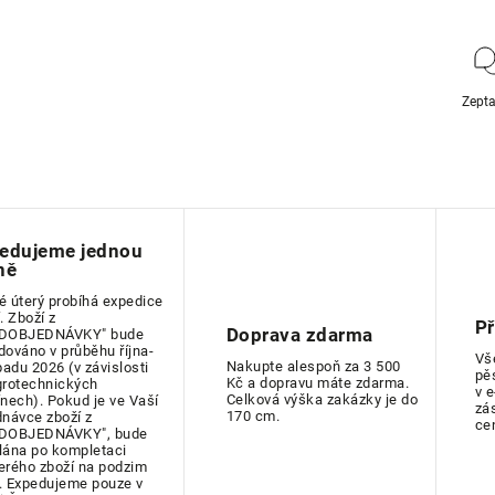
Zepta
edujeme jednou
ně
é úterý probíhá expedice
. Zboží z
P
Doprava zdarma
DOBJEDNÁVKY" bude
dováno v průběhu října-
Vš
Nakupte alespoň za 3 500
padu 2026 (v závislosti
pě
Kč a dopravu máte zdarma.
grotechnických
v 
Celková výška zakázky je do
ínech). Pokud je ve Vaší
zá
170 cm.
dnávce zboží z
ce
DOBJEDNÁVKY", bude
lána po kompletaci
erého zboží na podzim
. Expedujeme pouze v