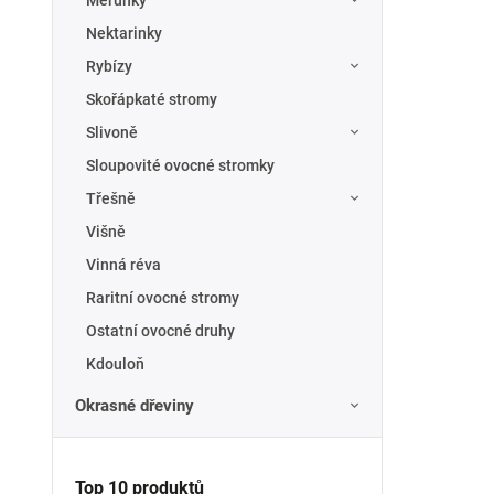
Meruňky
Nektarinky
Rybízy
Skořápkaté stromy
Slivoně
Sloupovité ovocné stromky
Třešně
Višně
Vinná réva
Raritní ovocné stromy
Ostatní ovocné druhy
Kdouloň
Okrasné dřeviny
Top 10 produktů