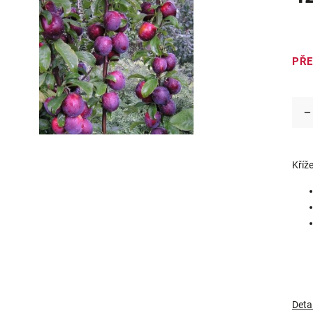
PŘ
Kříž
Deta