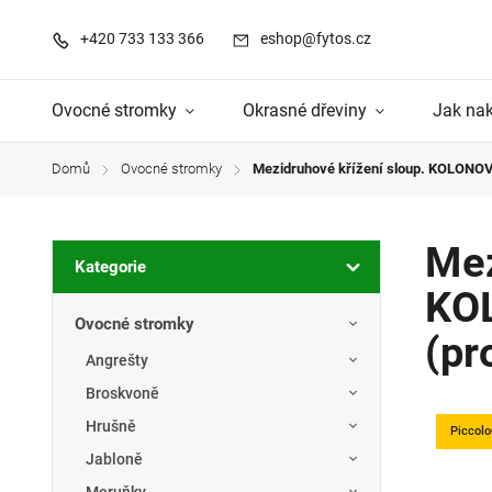
+420 733 133 366
eshop@fytos.cz
Ovocné stromky
Okrasné dřeviny
Jak na
Domů
Ovocné stromky
Mezidruhové křížení sloup. KOLONOV
/
/
Mez
Kategorie
KO
Ovocné stromky
(pr
Angrešty
Broskvoně
Hrušně
Piccol
Jabloně