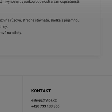
velkým výnosem, vysokou odolností a samosprašností.
, dužnina růžová, středně šťavnatá, sladká s příjemnou
žniny.
ravě na otlaky.
KONTAKT
eshop
@
fytos.cz
+420 733 133 366