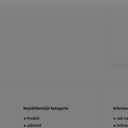
Nejoblíbenější kategorie
Informa
● Hrušně
● Jak n
● Jabloně
● Ochra