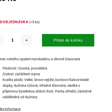
EDOBJEDNÁVKA
(>5 ks)
Přidat do košíku
enec volného opylení myrobalánu a slivoně Gayovata
Plodnost: Vysoká, pravidelná
Zralost: začátkem srpna
Kvalita plodů: Velké, široce vejčité, bordovo-fialové lesklé
slupky, dužnina růžová, středně šťavnatá, sladká s
příjemnou kyselinkou dobré chuti. Pecka střední, částečně
oddělitelná od dužniny.
ilní informace