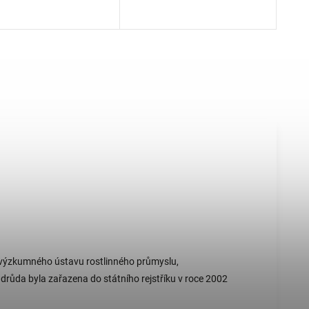
 výzkumného ústavu rostlinného průmyslu,
Odrůda byla zařazena do státního rejstříku v roce 2002