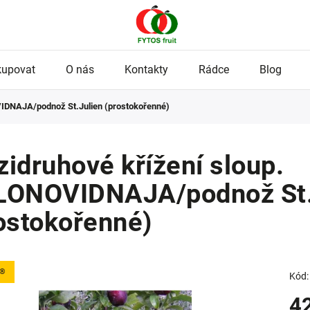
kupovat
O nás
Kontakty
Rádce
Blog
IDNAJA/podnož St.Julien (prostokořenné)
idruhové křížení sloup.
LONOVIDNAJA/podnož St.
ostokořenné)
o®
Kód:
4