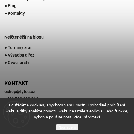
● Blog
● Kontakty
Nejčtenější na blogu
● Termíny zrání
● Výsadba a řez
● Ovocnářství
KONTAKT
eshop
@
fytos.cz
+420 733 133 366
Používáme cookies, abychom Vám umožnili pohodlné prohlížení
webu a díky analýze provozu webu neustále zlepšovali jeho funkce,
výkon a použitelnost.
Více informací
Copyright 2026
Zahradnictví Fytos
. Všechna práva vyhrazena.
Nastavení
Grafický návrh vytvořil a nakódoval
Shoptak.cz