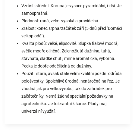
Vzrůst: střední. Koruna je vysoce pyramidální, řidší. Je
samosprašná.
Plodnost: raná, velmi vysoká a pravidelná.
Zralost: konec srpna/začátek září (5 dnů před ‘Domácí
velkoplodá‘).
Kvalita plodů: velké, elipsovité. Slupka fialově modrá,
světle modře ojíněná. Zelenožlutá dužnina, tuhá,
šťavnatá, sladké chuti, mírně aromatická, výborná.
Pecka je dobře oddělitelná od dužniny.
Použití: stará, avšak stále velmi kvalitní pozdní odrůda
pološvestky. Spolehlivě úrodná, nenáročná na řez. Je
vhodná jak pro velkovýrobu, tak do zahrádek pro
začátečníky. Nemá žádné speciální požadavky na
agrotechniku. Je tolerantní k šarce. Plody mají
univerzální využití.