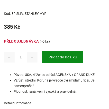
Kód:
EP SLIV. STANLEY MYR.
385 Kč
PŘEDOBJEDNÁVKA
(>5 ks)
Přidat do košíku
Původ: USA, kříženec odrůd AGENSKÁ x GRAND DUKE.
Vzrůst: střední. Koruna je vysoce pyramidální, řidší. Je
samosprašná.
Plodnost: raná, velmi vysoká a pravidelná.
Detailní informace