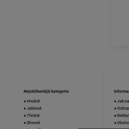
Nejoblíbenější kategorie
Informa
● Hrušně
● Jak n
● Jabloně
● Ochra
● Třešně
● Rekla
● Slivoně
● Obcho