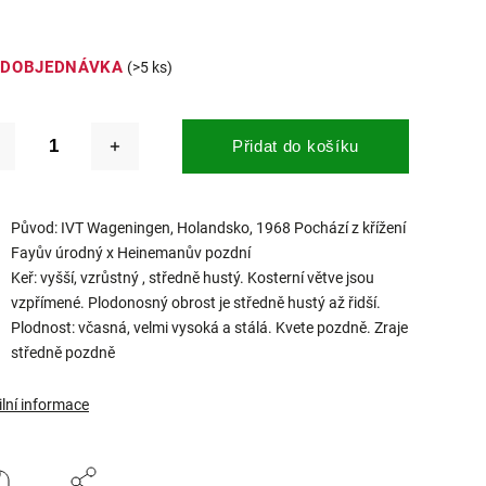
EDOBJEDNÁVKA
(>5 ks)
Přidat do košíku
Původ: IVT Wageningen, Holandsko, 1968 Pochází z křížení
Fayův úrodný x Heinemanův pozdní
Keř: vyšší, vzrůstný , středně hustý. Kosterní větve jsou
vzpřímené. Plodonosný obrost je středně hustý až řidší.
Plodnost: včasná, velmi vysoká a stálá. Kvete pozdně. Zraje
středně pozdně
ilní informace