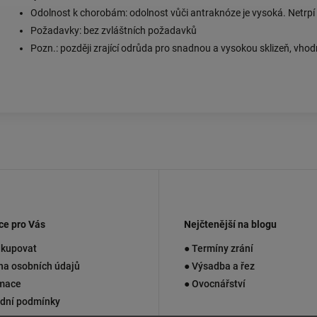
Odolnost k chorobám: odolnost vůči antraknóze je vysoká. Netrp
Požadavky: bez zvláštních požadavků
Pozn.: později zrající odrůda pro snadnou a vysokou sklizeň, vhod
ce pro Vás
Nejčtenější na blogu
akupovat
● Termíny zrání
na osobních údajů
● Výsadba a řez
mace
● Ovocnářství
dní podmínky