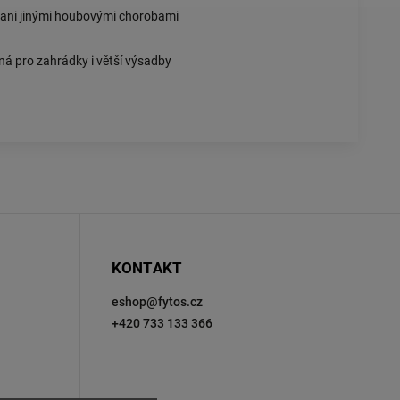
í ani jinými houbovými chorobami
ná pro zahrádky i větší výsadby
KONTAKT
eshop
@
fytos.cz
+420 733 133 366