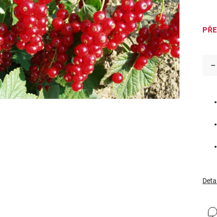
PŘ
Deta