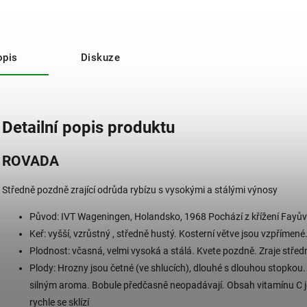
opis
Diskuze
Detailní popis produktu
ROVADA
Středně pozdně zrající odrůda rybízu s vysokými a stálými výnosy
Původ: IVT Wageningen, Holandsko, 1968 Pochází z křížení Fayů
Keř: vyšší, vzrůstný , středně hustý. Kosterní větve jsou vzpřímené
Plodnost: včasná, velmi vysoká a stálá. Kvete pozdně. Zraje stře
Plody: Hrozny jsou četné (ve shlucích), dlouhé s dlouhou stopkou. B
silným aroma. Bobule předčasně neopadávají. Obsah vitamínu C j
rychle se sklízí