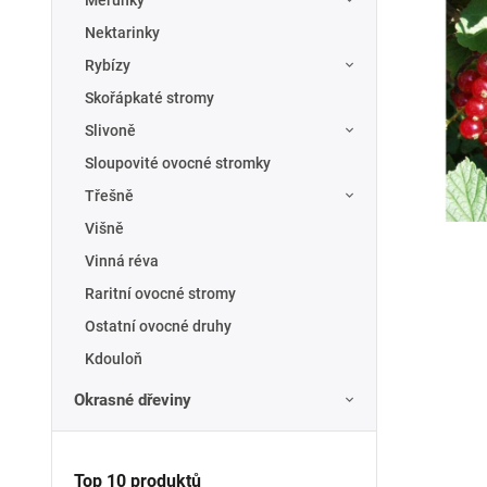
Meruňky
Nektarinky
Rybízy
Skořápkaté stromy
Slivoně
Sloupovité ovocné stromky
Třešně
Višně
Vinná réva
Raritní ovocné stromy
Ostatní ovocné druhy
Kdouloň
Okrasné dřeviny
Top 10 produktů