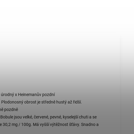
v úrodný x Heinemanův pozdní
. Plodonosný obrost je středně hustý až řidší.
dně pozdně
obule jsou velké, červené, pevné, kyselejší chuti a se
e 30,2 mg / 100g. Má vyšší výtěžnost šťávy. Snadno a