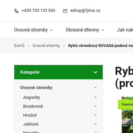
+420 733 133 366
eshop@fytos.cz
Ovocné stromky
Okrasné dřeviny
Jak na
Domů
Ovocné stromky
Rybíz stromkový ROVADA/podnož mer
/
/
Ryb
Kategorie
(pr
Ovocné stromky
Angrešty
Doporu
Broskvoně
Hrušně
Jabloně