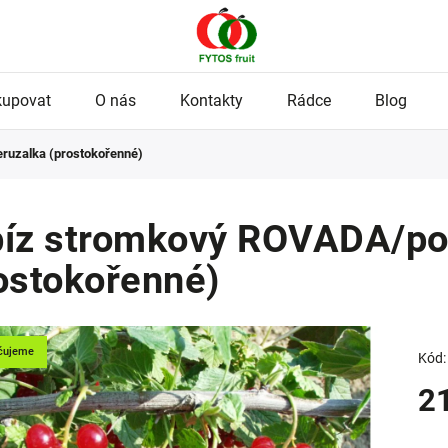
kupovat
O nás
Kontakty
Rádce
Blog
uzalka (prostokořenné)
íz stromkový ROVADA/po
ostokořenné)
čujeme
Kód:
2