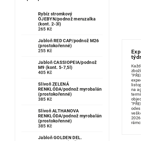
Rybíz stromkový
ÖJEBYN/podnož meruzalka
(kont. 2-3l)
265 Kč
Jabloň RED CAP/podnož M26
(prostokořenné)
255 Kč
Exp
týd
Jabloň CASSIOPEIA/podnož
Každ
M9 (kont. 5-7,5l)
zboží
405 Kč
"PŘE
expe
Slivoň ZELENÁ
listo
RENKLÓDA/podnož myrobalán
na a
(prostokořenné)
term
385 Kč
obje
"PŘE
odes
Slivoň ALTHANOVA
vešk
RENKLÓDA/podnož myrobalán
2026
(prostokořenné)
rámc
385 Kč
Jabloň GOLDEN DEL.