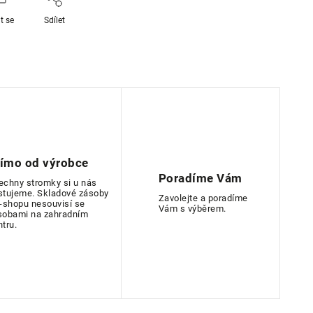
t se
Sdílet
římo od výrobce
Poradíme Vám
echny stromky si u nás
stujeme. Skladové zásoby
Zavolejte a poradíme
e-shopu nesouvisí se
Vám s výběrem.
sobami na zahradním
ntru.