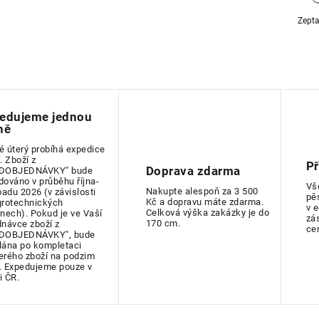
Zepta
edujeme jednou
ně
é úterý probíhá expedice
. Zboží z
P
Doprava zdarma
DOBJEDNÁVKY" bude
dováno v průběhu října-
Vš
Nakupte alespoň za 3 500
padu 2026 (v závislosti
pě
Kč a dopravu máte zdarma.
grotechnických
v 
Celková výška zakázky je do
ínech). Pokud je ve Vaší
zá
170 cm.
dnávce zboží z
ce
DOBJEDNÁVKY", bude
lána po kompletaci
erého zboží na podzim
. Expedujeme pouze v
i ČR.