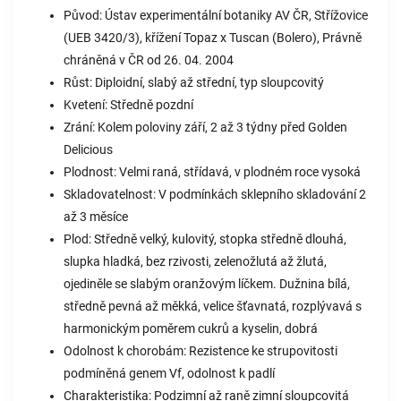
Původ: Ústav experimentální botaniky AV ČR, Střížovice
(UEB 3420/3), křížení Topaz x Tuscan (Bolero), Právně
chráněná v ČR od 26. 04. 2004
Růst: Diploidní, slabý až střední, typ sloupcovitý
Kvetení: Středně pozdní
Zrání: Kolem poloviny září, 2 až 3 týdny před Golden
Delicious
Plodnost: Velmi raná, střídavá, v plodném roce vysoká
Skladovatelnost: V podmínkách sklepního skladování 2
až 3 měsíce
Plod: Středně velký, kulovitý, stopka středně dlouhá,
slupka hladká, bez rzivosti, zelenožlutá až žlutá,
ojediněle se slabým oranžovým líčkem. Dužnina bílá,
středně pevná až měkká, velice šťavnatá, rozplývavá s
harmonickým poměrem cukrů a kyselin, dobrá
Odolnost k chorobám: Rezistence ke strupovitosti
podmíněná genem Vf, odolnost k padlí
Charakteristika: Podzimní až raně zimní sloupcovitá