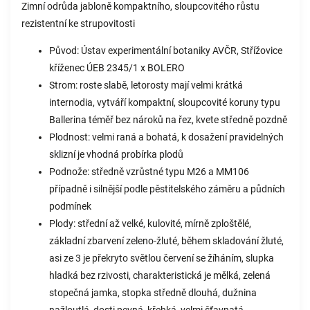
Zimní odrůda jabloně kompaktního, sloupcovitého růstu
rezistentní ke strupovitosti
Původ: Ústav experimentální botaniky AVČR, Střížovice
kříženec ÚEB 2345/1 x BOLERO
Strom: roste slabě, letorosty mají velmi krátká
internodia, vytváří kompaktní, sloupcovité koruny typu
Ballerina téměř bez nároků na řez, kvete středně pozdně
Plodnost: velmi raná a bohatá, k dosažení pravidelných
sklizní je vhodná probírka plodů
Podnože: středně vzrůstné typu M26 a MM106
případně i silnější podle pěstitelského záměru a půdních
podmínek
Plody: střední až velké, kulovité, mírně zploštělé,
základní zbarvení zeleno-žluté, během skladování žluté,
asi ze 3 je překryto světlou červení se žíháním, slupka
hladká bez rzivosti, charakteristická je mělká, zelená
stopečná jamka, stopka středně dlouhá, dužnina