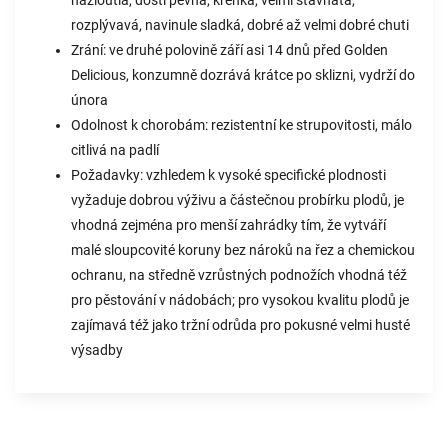
nažloutlá, dosti pevná, křehká, velmi šťavnatá,
rozplývavá, navinule sladká, dobré až velmi dobré chuti
Zrání: ve druhé polovině září asi 14 dnů před Golden
Delicious, konzumně dozrává krátce po sklizni, vydrží do
února
Odolnost k chorobám: rezistentní ke strupovitosti, málo
citlivá na padlí
Požadavky: vzhledem k vysoké specifické plodnosti
vyžaduje dobrou výživu a částečnou probírku plodů, je
vhodná zejména pro menší zahrádky tím, že vytváří
malé sloupcovité koruny bez nároků na řez a chemickou
ochranu, na středně vzrůstných podnožích vhodná též
pro pěstování v nádobách; pro vysokou kvalitu plodů je
zajímavá též jako tržní odrůda pro pokusné velmi husté
výsadby