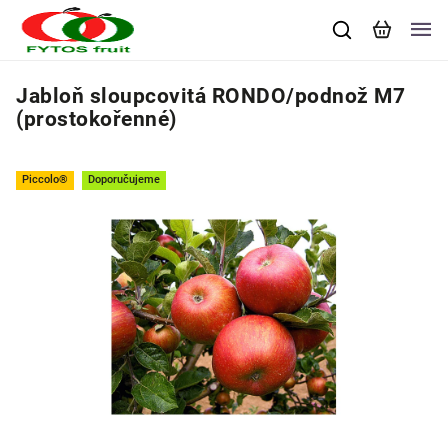
Jabloň sloupcovitá RONDO/podnož M7
(prostokořenné)
Piccolo®
Doporučujeme