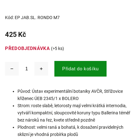
Kód:
EP JAB.SL. RONDO M7
425 Kč
PŘEDOBJEDNÁVKA
(>5 ks)
Přidat do košíku
Původ: Ústav experimentální botaniky AVČR, Střížovice
kříženec ÚEB 2345/1 x BOLERO
Strom: roste slabě, letorosty mají velmi krátká internodia,
vytváří kompaktní, sloupcovité koruny typu Ballerina téměř
bez nároků na řez, kvete středně pozdně
Plodnost: velmi raná a bohatá, k dosažení pravidelných
sklizní je vhodná probírka plodů