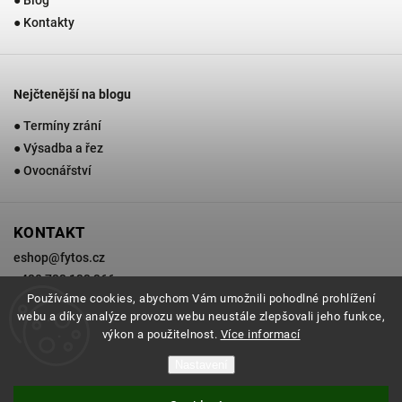
● Kontakty
Nejčtenější na blogu
● Termíny zrání
● Výsadba a řez
● Ovocnářství
KONTAKT
eshop
@
fytos.cz
+420 733 133 366
Používáme cookies, abychom Vám umožnili pohodlné prohlížení
webu a díky analýze provozu webu neustále zlepšovali jeho funkce,
výkon a použitelnost.
Více informací
Copyright 2026
Zahradnictví Fytos
. Všechna práva vyhrazena.
Nastavení
Grafický návrh vytvořil a nakódoval
Shoptak.cz