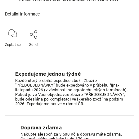
Detailní informace
Zeptat se
Sdílet
Expedujeme jednou týdně
Každé úterý probíhá expedice zboží. Zboží z
"PŘEDOBJEDNÁVKY" bude expedováno v průběhu října-
listopadu 2026 (v závislosti na agrotechnických termínech).
Pokud je ve Vaší objednávce zboží z "PŘEDOBJEDNÁVKY",
bude odeslána po kompletaci veškerého zboží na podzim
2026. Expedujeme pouze v rámci ČR.
Doprava zdarma
Nakupte alespoň za 3 500 Kč a dopravu máte zdarma.
Celková výška zakázky je do 170 cm.