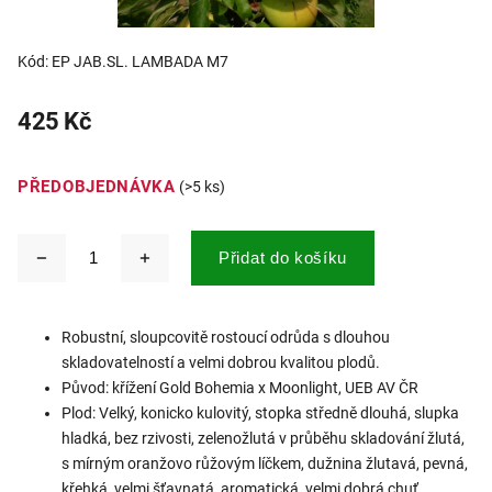
Kód:
EP JAB.SL. LAMBADA M7
425 Kč
PŘEDOBJEDNÁVKA
(>5 ks)
Přidat do košíku
Robustní, sloupcovitě rostoucí odrůda s dlouhou
skladovatelností a velmi dobrou kvalitou plodů.
Původ: křížení Gold Bohemia x Moonlight, UEB AV ČR
Plod: Velký, konicko kulovitý, stopka středně dlouhá, slupka
hladká, bez rzivosti, zelenožlutá v průběhu skladování žlutá,
s mírným oranžovo růžovým líčkem, dužnina žlutavá, pevná,
křehká, velmi šťavnatá, aromatická, velmi dobrá chuť