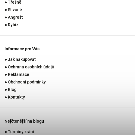
● Třešně
● Slivoně
● Angrešt
● Rybíz
Informace pro Vás
● Jak nakupovat
● Ochrana osobních údajů
● Reklamace
● Obchodní podmínky
● Blog
● Kontakty
Nejčtenější na blogu
● Termíny zrání