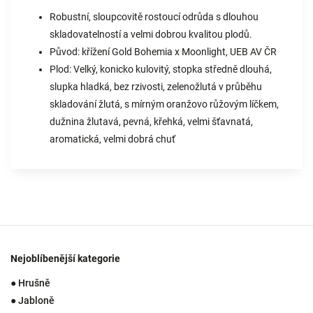
Robustní, sloupcovitě rostoucí odrůda s dlouhou
skladovatelností a velmi dobrou kvalitou plodů.
Původ: křížení Gold Bohemia x Moonlight, UEB AV ČR
Plod: Velký, konicko kulovitý, stopka středně dlouhá,
slupka hladká, bez rzivosti, zelenožlutá v průběhu
skladování žlutá, s mírným oranžovo růžovým líčkem,
dužnina žlutavá, pevná, křehká, velmi šťavnatá,
aromatická, velmi dobrá chuť
Nejoblíbenější kategorie
● Hrušně
● Jabloně