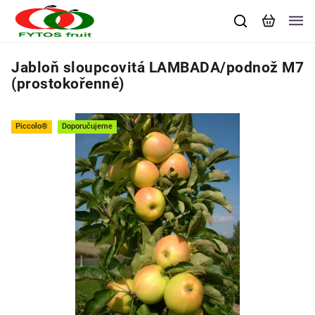
Jabloň sloupcovitá LAMBADA/podnož M7
(prostokořenné)
Piccolo®
Doporučujeme