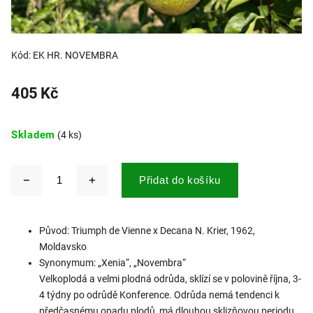
Kód:
EK HR. NOVEMBRA
405 Kč
Skladem
(4 ks)
Přidat do košíku
Původ: Triumph de Vienne x Decana N. Krier, 1962,
Moldavsko
Synonymum: „Xenia“, „Novembra“
Velkoplodá a velmi plodná odrůda, sklízí se v polovině října, 3-
4 týdny po odrůdě Konference. Odrůda nemá tendenci k
předčasnému opadu plodů, má dlouhou sklizňovou periodu.