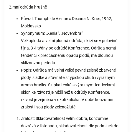
Zimní odrůda hrušně
Původ: Triumph de Vienne x Decana N. Krier, 1962,
Moldavsko
Synonymum: „Xenia“, „Novembra“
Velkoplodá a velmi plodná odrůda, sklízí se v polovině
října, 3-4 týdny po odrůdě Konference. Odrůda nemá
tendenci k předčasnému opadu plodů, má dlouhou
sklizňovou periodu.
Popis: Odrůda má velmi velké pevné zeleně zbarvené
plody, sladké a šťavnaté s typickou chutí i výrazným
aroma hrušky. Slupka tenká s výraznými lenticelami,
sklon ke rzivosti je nižší než u odrůdy Konference,
rzivost je zejména v okolí kalicha. V době konzumní
zralosti jsou plody zelenožluté.
Zralost: Skladovatelnost velmi dobrá, konzumně
dozrává v listopadu, skladovatelnost dle podmínek do