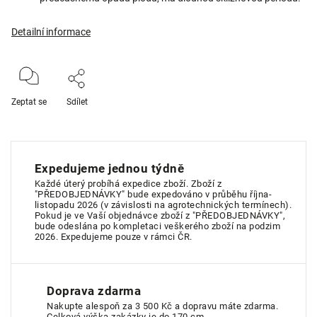
Detailní informace
Zeptat se
Sdílet
Expedujeme jednou týdně
Každé úterý probíhá expedice zboží. Zboží z
"PŘEDOBJEDNÁVKY" bude expedováno v průběhu října-
listopadu 2026 (v závislosti na agrotechnických termínech).
Pokud je ve Vaší objednávce zboží z "PŘEDOBJEDNÁVKY",
bude odeslána po kompletaci veškerého zboží na podzim
2026. Expedujeme pouze v rámci ČR.
Doprava zdarma
Nakupte alespoň za 3 500 Kč a dopravu máte zdarma.
Celková výška zakázky je do 170 cm.