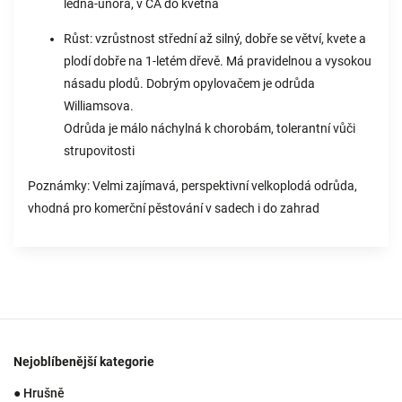
ledna-února, v CA do května
Růst: vzrůstnost střední až silný, dobře se větví, kvete a
plodí dobře na 1-letém dřevě. Má pravidelnou a vysokou
násadu plodů. Dobrým opylovačem je odrůda
Williamsova.
Odrůda je málo náchylná k chorobám, tolerantní vůči
strupovitosti
Poznámky: Velmi zajímavá, perspektivní velkoplodá odrůda,
vhodná pro komerční pěstování v sadech i do zahrad
Nejoblíbenější kategorie
● Hrušně