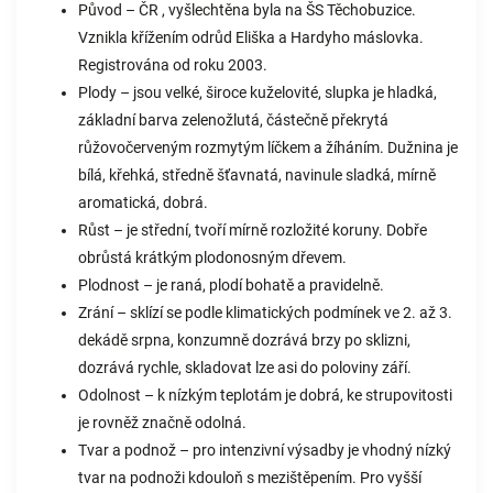
Původ – ČR , vyšlechtěna byla na ŠS Těchobuzice.
Vznikla křížením odrůd Eliška a Hardyho máslovka.
Registrována od roku 2003.
Plody – jsou velké, široce kuželovité, slupka je hladká,
základní barva zelenožlutá, částečně překrytá
růžovočerveným rozmytým líčkem a žíháním. Dužnina je
bílá, křehká, středně šťavnatá, navinule sladká, mírně
aromatická, dobrá.
Růst – je střední, tvoří mírně rozložité koruny. Dobře
obrůstá krátkým plodonosným dřevem.
Plodnost – je raná, plodí bohatě a pravidelně.
Zrání – sklízí se podle klimatických podmínek ve 2. až 3.
dekádě srpna, konzumně dozrává brzy po sklizni,
dozrává rychle, skladovat lze asi do poloviny září.
Odolnost – k nízkým teplotám je dobrá, ke strupovitosti
je rovněž značně odolná.
Tvar a podnož – pro intenzivní výsadby je vhodný nízký
tvar na podnoži kdouloň s mezištěpením. Pro vyšší