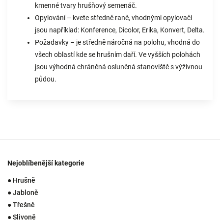
kmenné tvary hrušňový semenáč.
Opylování – kvete středně raně, vhodnými opylovači
jsou například: Konference, Dicolor, Erika, Konvert, Delta.
Požadavky – je středně náročná na polohu, vhodná do
všech oblastí kde se hrušním daří. Ve vyšších polohách
jsou výhodná chráněná osluněná stanoviště s výživnou
půdou.
Nejoblíbenější kategorie
● Hrušně
● Jabloně
● Třešně
● Slivoně