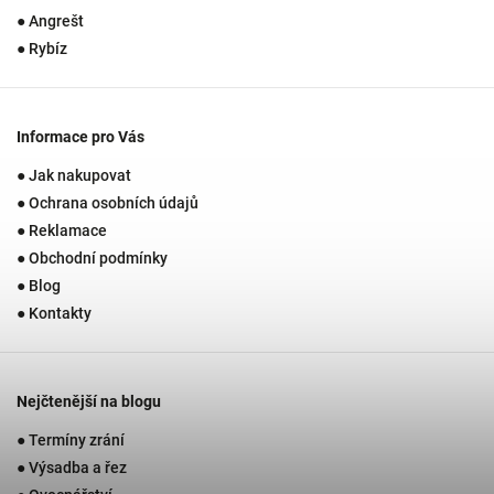
● Angrešt
● Rybíz
Informace pro Vás
● Jak nakupovat
● Ochrana osobních údajů
● Reklamace
● Obchodní podmínky
● Blog
● Kontakty
Nejčtenější na blogu
● Termíny zrání
● Výsadba a řez