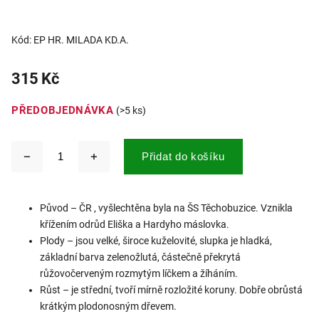
Kód:
EP HR. MILADA KD.A.
315 Kč
PŘEDOBJEDNÁVKA
(>5 ks)
Přidat do košíku
Původ – ČR , vyšlechtěna byla na ŠS Těchobuzice. Vznikla
křížením odrůd Eliška a Hardyho máslovka.
Plody – jsou velké, široce kuželovité, slupka je hladká,
základní barva zelenožlutá, částečně překrytá
růžovočerveným rozmytým líčkem a žíháním.
Růst – je střední, tvoří mírně rozložité koruny. Dobře obrůstá
krátkým plodonosným dřevem.