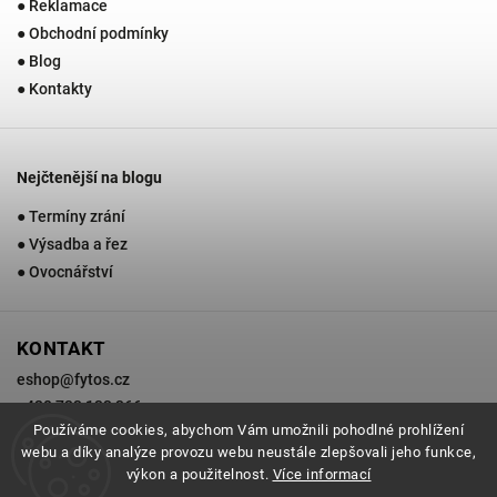
● Reklamace
● Obchodní podmínky
● Blog
● Kontakty
Nejčtenější na blogu
● Termíny zrání
● Výsadba a řez
● Ovocnářství
KONTAKT
eshop
@
fytos.cz
+420 733 133 366
Používáme cookies, abychom Vám umožnili pohodlné prohlížení
webu a díky analýze provozu webu neustále zlepšovali jeho funkce,
výkon a použitelnost.
Více informací