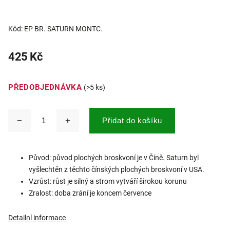
Kód:
EP BR. SATURN MONTC.
425 Kč
PŘEDOBJEDNÁVKA
(>5 ks)
Přidat do košíku
Původ: původ plochých broskvoní je v Číně. Saturn byl
vyšlechtěn z těchto čínských plochých broskvoní v USA.
Vzrůst: růst je silný a strom vytváří širokou korunu
Zralost: doba zrání je koncem července
Detailní informace