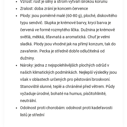
Vzrůst: růst je silný a strom vytváří širokou korunu
Zralost: doba zrání je koncem července
Plody: jsou poměrně malé (60-80 g), ploché, diskovitého
typu sendvič. Slupka je krémové barvy, krycí barva je
červená ve formě rozmytého líčka. Dužnina je krémově
světlá, měkká, šťavnatá a aromatická. Chuť je velmi
sladká. Plody jsou vhodné jak na přímý konzum, tak do
zavařenin. Pecka je středně dobře odlučitelná od
dužniny.
Nároky: jedna z nejspolehlivějších plochých odrůd v
našich klimatických podmínkách. Nejlepší výsledky jsou
však v oblastech určených pro pěstování broskvoní.
Stanoviště slunné, teplé a chráněné před větrem. Půdy
vyžaduje úrodné, bohaté na humus, písčitohlinité,
neutrální.
Odolnost proti chorobám: odolnost proti kadeřavosti
listů je střední