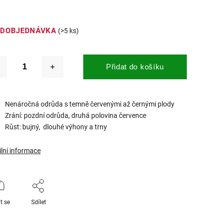
EDOBJEDNÁVKA
(>5 ks)
Přidat do košíku
Nenáročná odrůda s temně červenými až černými plody
Zrání: pozdní odrůda, druhá polovina července
Růst: bujný, dlouhé výhony a trny
ilní informace
t se
Sdílet