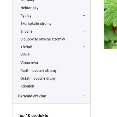
Meruňky
Nektarinky
Rybízy
Skořápkaté stromy
Slivoně
Sloupovité ovocné stromky
Třešně
Višně
Vinná réva
Raritní ovocné stromy
Ostatní ovocné druhy
Kdouloň
Okrasné dřeviny
Top 10 produktů