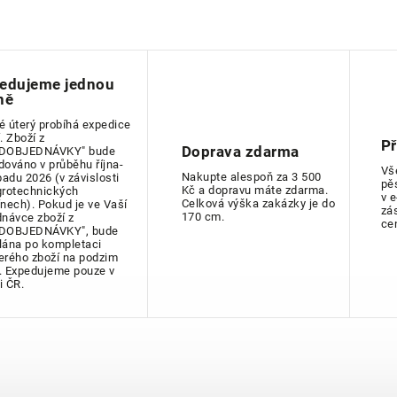
edujeme jednou
ně
é úterý probíhá expedice
. Zboží z
P
Doprava zdarma
DOBJEDNÁVKY" bude
dováno v průběhu října-
Vš
Nakupte alespoň za 3 500
padu 2026 (v závislosti
pě
Kč a dopravu máte zdarma.
grotechnických
v 
Celková výška zakázky je do
ínech). Pokud je ve Vaší
zá
170 cm.
dnávce zboží z
ce
DOBJEDNÁVKY", bude
lána po kompletaci
erého zboží na podzim
. Expedujeme pouze v
i ČR.