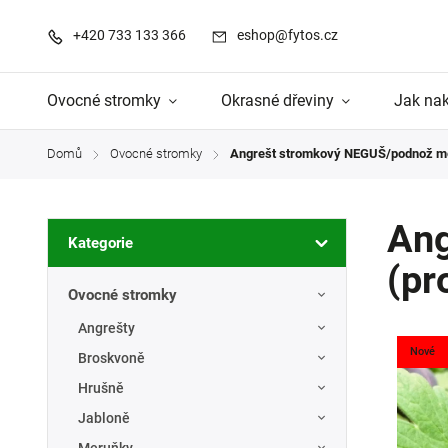
+420 733 133 366
eshop@fytos.cz
Ovocné stromky
Okrasné dřeviny
Jak na
Domů
Ovocné stromky
Angrešt stromkový NEGUŠ/podnož me
/
/
Ang
Kategorie
(pr
Ovocné stromky
Angrešty
Nové
Broskvoně
Hrušně
Jabloně