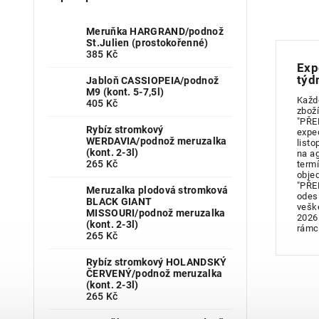
Meruňka HARGRAND/podnož
St.Julien (prostokořenné)
385 Kč
Exp
týd
Jabloň CASSIOPEIA/podnož
M9 (kont. 5-7,5l)
Každ
405 Kč
zboží
"PŘE
Rybíz stromkový
expe
WERDAVIA/podnož meruzalka
listo
(kont. 2-3l)
na a
265 Kč
term
obje
"PŘE
Meruzalka plodová stromková
odes
BLACK GIANT
vešk
MISSOURI/podnož meruzalka
2026
(kont. 2-3l)
rámc
265 Kč
Rybíz stromkový HOLANDSKÝ
ČERVENÝ/podnož meruzalka
(kont. 2-3l)
265 Kč