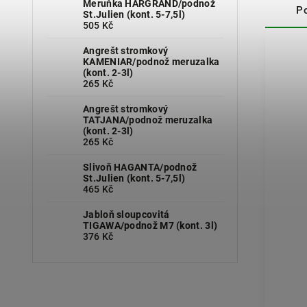
Meruňka HARGRAND/podnož
P
St.Julien (kont. 5-7,5l)
505 Kč
Angrešt stromkový
KAMENIAR/podnož meruzalka
(kont. 2-3l)
265 Kč
Angrešt stromkový
TATJANA/podnož meruzalka
(kont. 2-3l)
265 Kč
Slivoň HAGANTA/podnož
St.Julien (kont. 5-7,5l)
465 Kč
Jabloň sloupcovitá
TIGAWA/podnož M7 (kont. 3l)
376 Kč