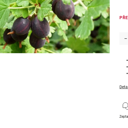
PŘ
Deta
Zepta