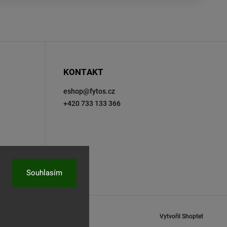
KONTAKT
eshop
@
fytos.cz
+420 733 133 366
Souhlasím
Vytvořil Shoptet