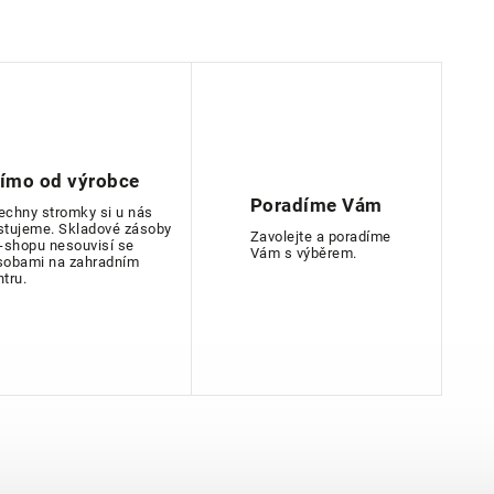
římo od výrobce
Poradíme Vám
echny stromky si u nás
stujeme. Skladové zásoby
Zavolejte a poradíme
e-shopu nesouvisí se
Vám s výběrem.
sobami na zahradním
ntru.