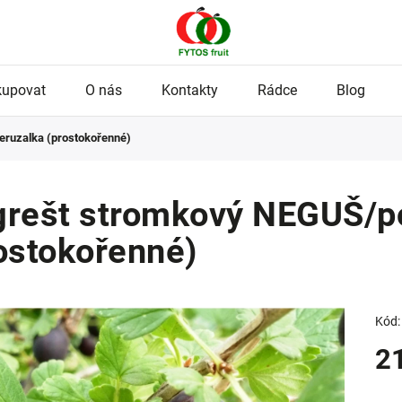
kupovat
O nás
Kontakty
Rádce
Blog
ruzalka (prostokořenné)
rešt stromkový NEGUŠ/p
ostokořenné)
Kód:
2