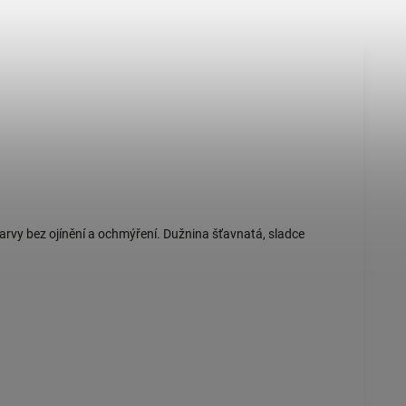
barvy bez ojínění a ochmýření. Dužnina šťavnatá, sladce