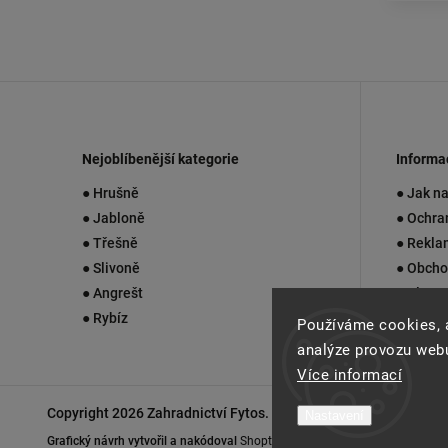
Nejoblíbenější kategorie
Informa
● Hrušně
● Jak n
● Jabloně
● Ochra
● Třešně
● Rekla
● Slivoně
● Obcho
● Angrešt
● Blog
● Rybíz
● Konta
Používáme cookies, 
analýze provozu webu
Více informací
Copyright 2026
Zahradnictví Fytos
. Všechna práva vyhrazena.
Nastavení
Grafický návrh vytvořil a nakódoval
Shoptak.cz