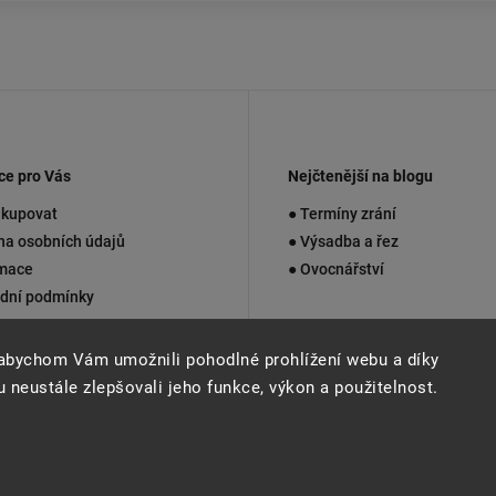
ce pro Vás
Nejčtenější na blogu
akupovat
● Termíny zrání
na osobních údajů
● Výsadba a řez
mace
● Ovocnářství
dní podmínky
kty
abychom Vám umožnili pohodlné prohlížení webu a díky
 neustále zlepšovali jeho funkce, výkon a použitelnost.