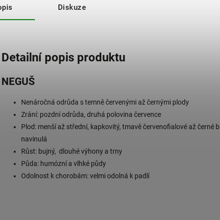
opis
Diskuze
Detailní popis produktu
NEGUŠ
Nenáročná odrůda s temně červenými až černými plody
Zrání: pozdní odrůda, druhá polovina července
Plod: menší až střední, kapkovitý, tmavě červenofialové až černé 
navinulá
Růst: bujný, dlouhé výhony a trny
Půda: humózní a vlhké půdy
Odolnost k chorobám: velmi odolná k padlí