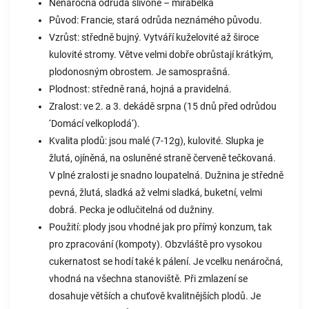
Nenáročná odrůda slivoně – mirabelka
Původ: Francie, stará odrůda neznámého původu.
Vzrůst: středně bujný. Vytváří kuželovité až široce
kulovité stromy. Větve velmi dobře obrůstají krátkým,
plodonosným obrostem. Je samosprašná.
Plodnost: středně raná, hojná a pravidelná.
Zralost: ve 2. a 3. dekádě srpna (15 dnů před odrůdou
‘Domácí velkoplodá‘).
Kvalita plodů: jsou malé (7-12g), kulovité. Slupka je
žlutá, ojíněná, na osluněné straně červeně tečkovaná.
V plné zralosti je snadno loupatelná. Dužnina je středně
pevná, žlutá, sladká až velmi sladká, buketní, velmi
dobrá. Pecka je odlučitelná od dužniny.
Použití: plody jsou vhodné jak pro přímý konzum, tak
pro zpracování (kompoty). Obzvláště pro vysokou
cukernatost se hodí také k pálení. Je vcelku nenáročná,
vhodná na všechna stanoviště. Při zmlazení se
dosahuje větších a chuťově kvalitnějších plodů. Je