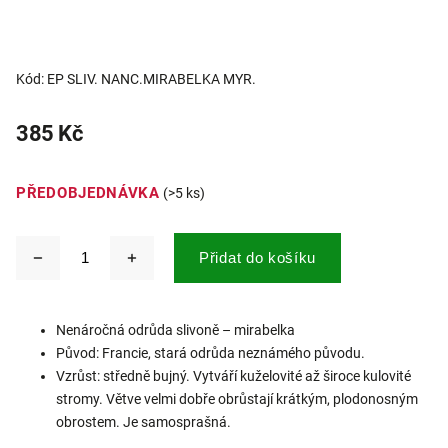
Kód:
EP SLIV. NANC.MIRABELKA MYR.
385 Kč
PŘEDOBJEDNÁVKA
(>5 ks)
Přidat do košíku
Nenáročná odrůda slivoně – mirabelka
Původ: Francie, stará odrůda neznámého původu.
Vzrůst: středně bujný. Vytváří kuželovité až široce kulovité
stromy. Větve velmi dobře obrůstají krátkým, plodonosným
obrostem. Je samosprašná.