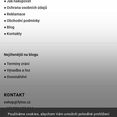
● Jak nakupovat
● Ochrana osobních údajů
● Reklamace
● Obchodní podmínky
● Blog
● Kontakty
Nejčtenější na blogu
● Termíny zrání
● Výsadba a řez
● Ovocnářství
KONTAKT
eshop
@
fytos.cz
+420 733 133 366
Používáme cookies, abychom Vám umožnili pohodlné prohlížení