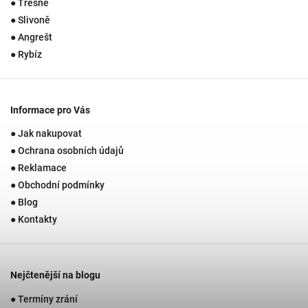
● Třešně
● Slivoně
● Angrešt
● Rybíz
Informace pro Vás
● Jak nakupovat
● Ochrana osobních údajů
● Reklamace
● Obchodní podmínky
● Blog
● Kontakty
Nejčtenější na blogu
● Termíny zrání