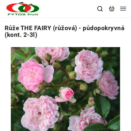
Růže THE FAIRY (růžová) - půdopokryvná
(kont. 2-3l)